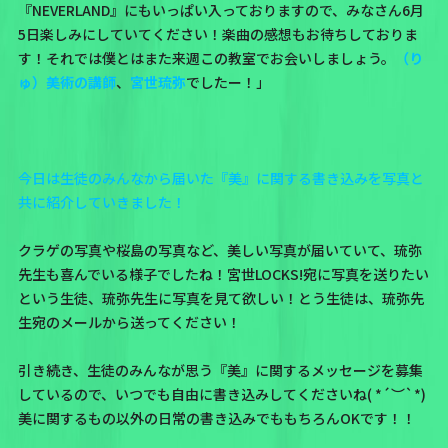
『NEVERLAND』にもいっぱい入っておりますので、みなさん6月
5日楽しみにしていてください！楽曲の感想もお待ちしておりま
す！それでは僕とはまた来週この教室でお会いしましょう。
（り
ゅ）美術の講師
、
宮世琉弥
でしたー！」
今日は生徒のみんなから届いた『美』に関する書き込みを写真と
共に紹介していきました！
クラゲの写真や桜島の写真など、美しい写真が届いていて、琉弥
先生も喜んでいる様子でしたね！宮世LOCKS!宛に写真を送りたい
という生徒、琉弥先生に写真を見て欲しい！とう生徒は、
琉弥先
生宛のメール
から送ってください！
引き続き、生徒のみんなが思う『美』に関するメッセージを募集
しているので、いつでも自由に書き込みしてくださいね( *´︶`*)
美に関するもの以外の日常の書き込みでももちろんOKです！！