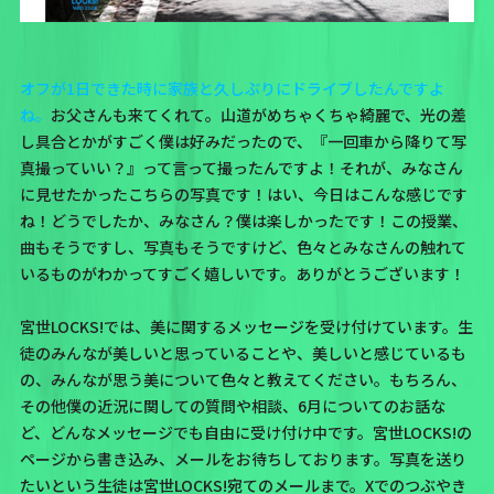
オフが1日できた時に家族と久しぶりにドライブしたんですよ
ね。
お父さんも来てくれて。山道がめちゃくちゃ綺麗で、光の差
し具合とかがすごく僕は好みだったので、『一回車から降りて写
真撮っていい？』って言って撮ったんですよ！それが、みなさん
に見せたかったこちらの写真です！はい、今日はこんな感じです
ね！どうでしたか、みなさん？僕は楽しかったです！この授業、
曲もそうですし、写真もそうですけど、色々とみなさんの触れて
いるものがわかってすごく嬉しいです。ありがとうございます！
宮世LOCKS!では、美に関するメッセージを受け付けています。生
徒のみんなが美しいと思っていることや、美しいと感じているも
の、みんなが思う美について色々と教えてください。もちろん、
その他僕の近況に関しての質問や相談、6月についてのお話な
ど、どんなメッセージでも自由に受け付け中です。宮世LOCKS!の
ページから書き込み、メールをお待ちしております。写真を送り
たいという生徒は
宮世LOCKS!宛てのメール
まで。Xでのつぶやき