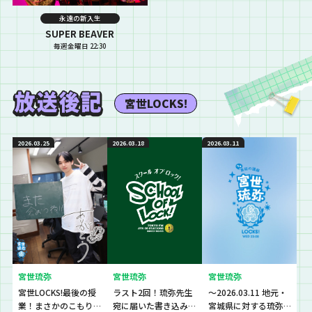
永遠の新入生
SUPER BEAVER
毎週金曜日 22:30
宮世LOCKS!
2026.03.25
2026.03.18
2026.03.11
宮世琉弥
宮世琉弥
宮世琉弥
宮世LOCKS!最後の授
ラスト2回！琉弥先生
～2026.03.11 地元・
業！まさかのこもり
宛に届いた書き込み
宮城県に対する琉弥