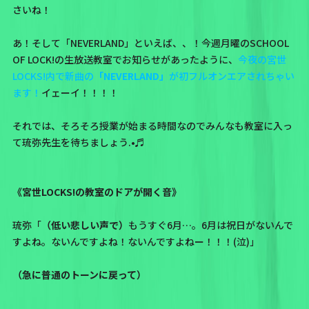
さいね！
あ！そして「NEVERLAND」といえば、、！今週月曜のSCHOOL
OF LOCK!の生放送教室でお知らせがあったように、
今夜の宮世
LOCKS!内で新曲の
「NEVERLAND」
が初フルオンエアされちゃい
ます！
イェーイ！！！！
それでは、そろそろ授業が始まる時間なのでみんなも教室に入っ
て琉弥先生を待ちましょう.•♬
《宮世LOCKS!の教室のドアが開く音》
琉弥「
（低い悲しい声で）
もうすぐ6月…。6月は祝日がないんで
すよね。ないんですよね！ないんですよねー！！！(泣)」
（急に普通のトーンに戻って）