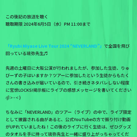
この後記の放送を聴く
聴取期限 2024年6月5日（水）PM 11:00まで
「Ryubi Miyase Live Tour 2024 “NEVERLAND”」
で全国を飛び
回っている琉弥先生♬
先週の土曜日に大阪公演が行われましたが、参加した生徒、りゅ
びーずの子はいますか？ツアーに参加したという生徒からもたく
さんの書き込みが届いているので、引き続きネタバレしない程度
に
宮世LOCKS!掲示板
にライブの感想メッセージを書いてください
ദ്ദി ˃ ᵕ ˂ )
ちなみに「NEVERLAND」のツアー（ライブ）の中で、ライブ限定
として披露される曲があると、公式YouTubeの方で
振り付け動画
がUPれていましたね！この後のライブに行く生徒は、ぜひグッズ
のタオルを手に持って琉弥先生と一緒に盛り上がっちゃってくだ