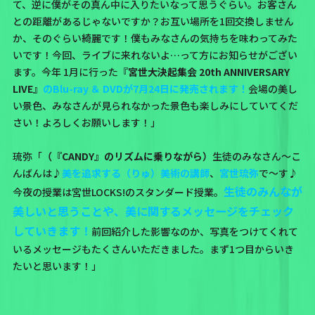
て、逆に僕がその真ん中に入りたいなって思うぐらい。お客さん
との距離があるじゃないですか？お互い場所を1回交換しません
か、そのぐらい綺麗です！僕もみなさんの気持ちを味わってみた
いです！今回、ライブに来れないよ…って方にお知らせがござい
ます。今年 1月に行った
『宮世大決起集会 20th ANNIVERSARY
LIVE』
のBlu-ray ＆ DVDが7月24日に発売されます！
会場の美し
い景色、みなさんが見られなかった景色も楽しみにしていてくだ
さい！よろしくお願いします！」
琉弥「
（『CANDY』のリズムに乗りながら）
生徒のみなさん〜こ
んばんは♪
美を追求する（りゅ）美術の講師
、
宮世琉弥
で〜す♪
生徒のみんなが
今夜の授業は宮世LOCKS!のスタンダード授業。
美しいと思うことや、美に関するメッセージをチェック
していきます！
前回紹介した影響なのか、写真をつけてくれて
いるメッセージもたくさんいただきました。まず1つ目からいき
たいと思います！」