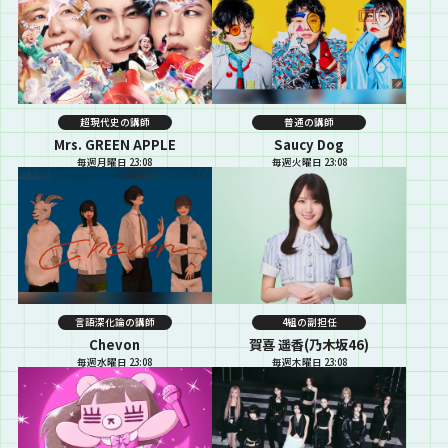
超現代史の講師
普通の講師
Mrs. GREEN APPLE
Saucy Dog
毎週月曜日 23:08
毎週火曜日 23:08
言語深化論の講師
4組の副担任
Chevon
賀喜 遥香(乃木坂46)
毎週水曜日 23:08
毎週木曜日 23:08