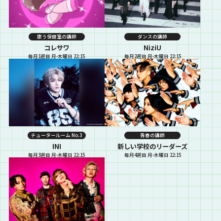
歌う保健室の講師
ダンスの講師
コレサワ
NiziU
毎月1週目 月-木曜日 22:15
毎月2週目 月-木曜日 22:15
チュータールーム No.3
青春の講師
INI
新しい学校のリーダーズ
毎月3週目 月-木曜日 22:15
毎月4週目 月-木曜日 22:15