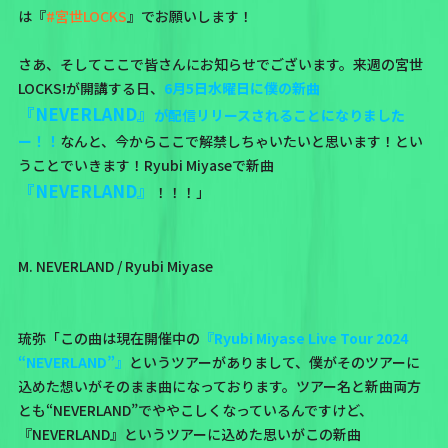
は『
#宮世LOCKS
』でお願いします！
さあ、そしてここで皆さんにお知らせでございます。来週の宮世
LOCKS!が開講する日、
6月5日水曜日に僕の新曲
『NEVERLAND』
が配信リリースされることになりました
ー！！
なんと、今からここで解禁しちゃいたいと思います！とい
うことでいきます！Ryubi Miyaseで新曲
『NEVERLAND』
！！！」
M. NEVERLAND / Ryubi Miyase
琉弥「この曲は現在開催中の
『Ryubi Miyase Live Tour 2024
“NEVERLAND”』
というツアーがありまして、僕がそのツアーに
込めた想いがそのまま曲になっております。ツアー名と新曲両方
とも“NEVERLAND”でややこしくなっているんですけど、
『NEVERLAND』というツアーに込めた思いがこの新曲