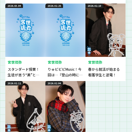
校長乱入！！
を紹介♪
先生の想い～
2026.03.04
2026.02.25
2026.02.18
宮世琉弥
宮世琉弥
宮世琉弥
スタンダード授業！
りゅビビビMusic！今
春から就活が始まる
生徒が思う“美”と
回は…『登山の時に聴
看護学生と逆電！
は？そして、最後に大
きたい曲』♪
2026.02.11
2026.02.04
切なお知らせも。