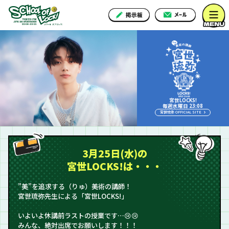
宮世LOCKS!
毎週水曜日 23:08
宮世琉弥 OFFICIAL SITE
3月25日(水)の
宮世LOCKS!は・・・
”美”を追求する（りゅ）美術の講師！
宮世琉弥先生による「宮世LOCKS!」
いよいよ休講前ラストの授業です…😢😢
みんな、絶対出席でお願いします！！！