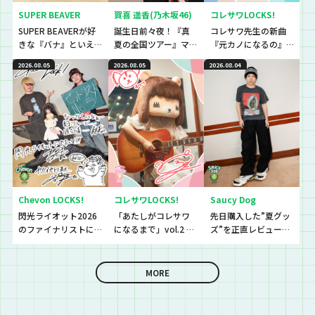
SUPER BEAVER
賀喜 遥香(乃木坂46)
コレサワLOCKS!
SUPER BEAVERが好
誕生日前々夜！『真
コレサワ先生の新曲
きな『バナ』といえ
夏の全国ツアー』マ
『元カノになるの』
ば〜？『恋バナ』だ
ストアイテムと
初解禁！！！！！
2026.08.05
2026.08.05
2026.08.04
ぁぁぁ！！！今回は
は！？
生徒と、恋バナ逆
電！！！！
Chevon LOCKS!
コレサワLOCKS!
Saucy Dog
閃光ライオット2026
「あたしがコレサワ
先日購入した”夏グッ
のファイナリストに
になるまで」vol.2 開
ズ”を正直レビューし
思わず「なんであん
催！！
ていきました！
な上手いの？！」さ
らに今夜は『セット
MORE
リストNo.5』の授
業！