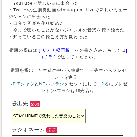
・YouTubeで新しい曲に出会った.
・Twitterの生演奏動画やInstagram Liveで新しいミュー
ジシャンに出会った.
・自分で音楽を作り始めた.
・今まで聴いたことがないジャンルの音楽を聴き始めた.
・知っている曲の聴こえ方が変わった.
宿題の提出は
[ サカナ掲示板 ]
への書き込み、もしくは
[
コチラ ]
で送ってください。
宿題を提出した生徒の中から抽選で、一先生からプレゼ
ントを進呈！
NF Tシャツ
と
NFハブラシ
をセットにして、
2名
にプレゼ
ント(ハブラシは非売品)。
提出先
必須
ラジオネーム
必須