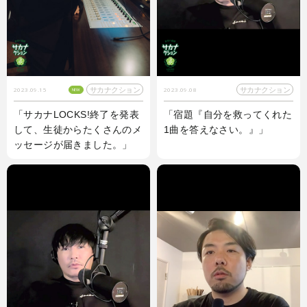
サカナクション
サカナクション
2023.09.15
2023.09.08
NEW
「サカナLOCKS!終了を発表
「宿題『自分を救ってくれた
して、生徒からたくさんのメ
1曲を答えなさい。』」
ッセージが届きました。」