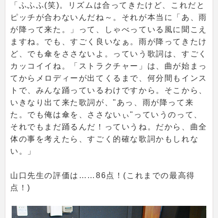
「ふふふ(笑)。リズムは合ってきたけど、これだと
ピッチが合わないんだね～。それが本当に「あ、雨
が降って来た。」って、しゃべっている風に聞こえ
ますね。でも、すごく良いなぁ。雨が降ってきたけ
ど、でも傘をささないよ。っていう歌詞は、すごく
カッコイイね。「ストラクチャー」は、曲が始まっ
てからメロディーが出てくるまで、何分間もインス
トで、みんな踊っているわけですから。そこから、
いきなり出て来た歌詞が、"あっ、雨が降って来
た。でも俺は傘を、ささないぃ"っていうのって、
それでもまだ踊るんだ！っていうね。だから、曲全
体の事を考えたら、すごく的確な歌詞かもしれな
い。」
山口先生の評価は……86点！(これまでの最高得
点！)