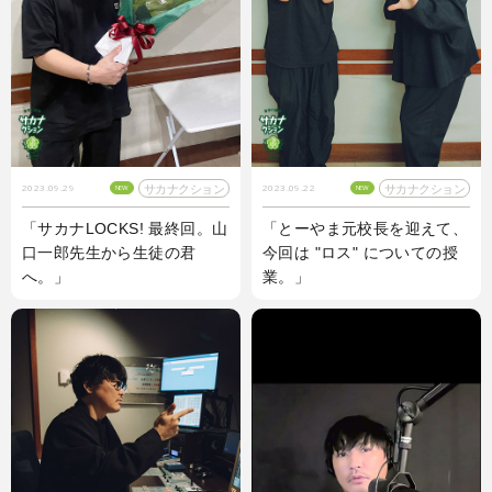
サカナクション
サカナクション
2023.09.29
2023.09.22
NEW
NEW
「サカナLOCKS! 最終回。山
「とーやま元校長を迎えて、
口一郎先生から生徒の君
今回は "ロス" についての授
へ。」
業。」