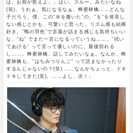
は、お前が歌えよ。」はい、スルー。みたいなね
(笑)。うわぁ、気になるなぁ、蜂蜜林檎……どんな
子だろう。僕、この"水を撒いた"の、"を"を発音し
ない感じとかも、可愛いと思った。リズム感も結構
好き。"鴨の羽色"で言葉が詰まる感じも気持ちいい
な。"ね" でまた一言になるっていうね……。"拭い
てあげる" って言って優しいのに、最後切れる
し……。蜂蜜林檎、話してみたいなぁ。なんか、蜂
蜜林檎も、"はちみつりんご" って読まなかったり
するんじゃないの？(笑) ……なんかちょっと、ドキ
ドキしてきた(笑)。……よし、次！」