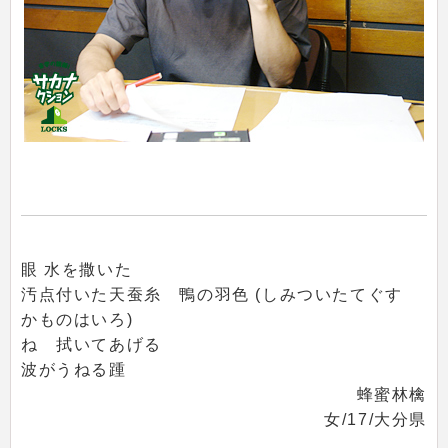
眼 水を撒いた
汚点付いた天蚕糸 鴨の羽色 (しみついたてぐす
かものはいろ)
ね 拭いてあげる
波がうねる踵
蜂蜜林檎
女/17/大分県