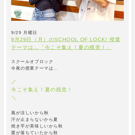
9/29 月曜日
9月29日（月）のSCHOOL OF LOCK! 授業
テーマは…「今こそ集え！夏の残党！」
スクールオブロック
今夜の授業テーマは…
／
今こそ集え！夏の残党！
＼
風が涼しいから秋
汗が止まらないから夏
焼き芋が美味しいから秋
栗が落ちていたから秋