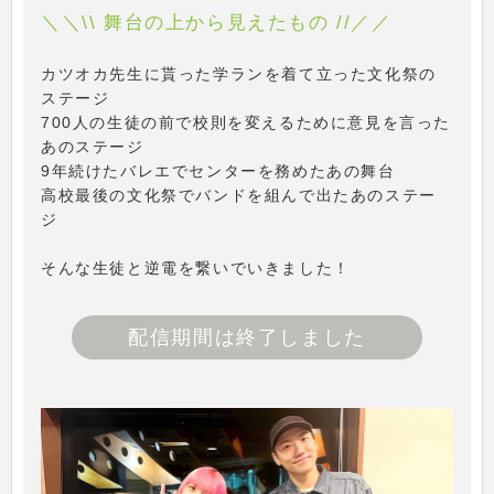
＼＼\\ 舞台の上から見えたもの //／／
カツオカ先生に貰った学ランを着て立った文化祭の
ステージ
700人の生徒の前で校則を変えるために意見を言った
あのステージ
9年続けたバレエでセンターを務めたあの舞台
高校最後の文化祭でバンドを組んで出たあのステー
ジ
そんな生徒と逆電を繋いでいきました！
配信期間は終了しました