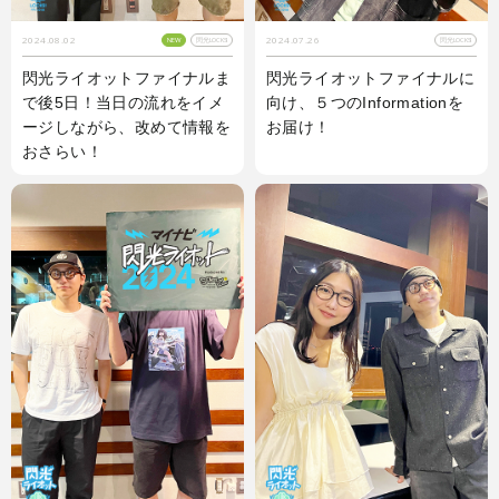
2024.08.02
2024.07.26
NEW
閃光LOCKS!
閃光LOCKS!
閃光ライオットファイナルま
閃光ライオットファイナルに
で後5日！当日の流れをイメ
向け、５つのInformationを
ージしながら、改めて情報を
お届け！
おさらい！