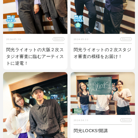
2024.05.10
2024.05.03
閃光LOCKS!
閃光LOCKS!
閃光ライオットの大阪２次ス
閃光ライオットの２次スタジ
タジオ審査に臨むアーティス
オ審査の模様をお届け！
トに逆電！
2024.04.19
閃光LOCKS!
閃光LOCKS!開講