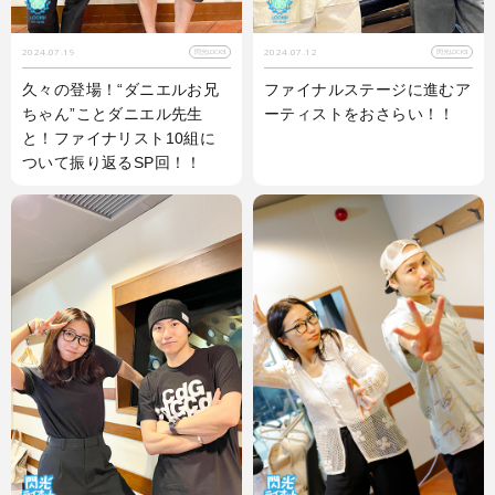
2024.07.19
2024.07.12
閃光LOCKS!
閃光LOCKS!
久々の登場！“ダニエルお兄
ファイナルステージに進むア
ちゃん”ことダニエル先生
ーティストをおさらい！！
と！ファイナリスト10組に
ついて振り返るSP回！！