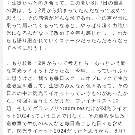
く生徒たちと向き合って、この暑い8月7日の最高
の夏は、もう2月から始まってたんだなって改めて
思うし、その感情がどんな形であれ、心の声が音に
乗って届いてくるってなると、やっぱり凄く力強い
光になるんだなって改めて今年も感じたし、これか
らも語り継がれていくステージだったんだろうなっ
て本当に思う！」
こもり校長「2月からって考えたら「あっという間
な閃光ライオットだったな、今年。」っていうふう
に思うけど、我々も毎日スクールオブロックで生放
送教室を通して、生徒のみんなと色々あって、その
日常の中に閃光ライオットっていうものがあったか
ら。何回も言うようだけど、ファイナリスト10
組、そしてグランプリのadmiresだけが閃光ライオ
ット2024っていうことではなく、その過程や生放
送教室で生徒のみんなと毎日過ごした日々も含め
て、閃光ライオット2024だったと思うから。8月7