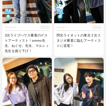
2024.05.24
2024.05.17
閃光LOCKS!
閃光LOCKS!
3次ライブハウス審査のゲス
閃光ライオットの東京２次ス
トアーティスト！ammo先
タジオ審査に臨むアーティス
生、ねぐせ。先生、マルシィ
トに逆電！
先生を掘り下げ！