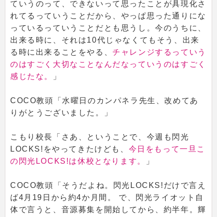
ていうのって、できないって思ったことが具現化さ
れてるっていうことだから、やっぱ思った通りにな
っているっていうことだとも思うし。今のうちに、
出来る時に、それは10代じゃなくてもそう、出来
る時に出来ることをやる、
チャレンジするっていう
のはすごく大切なことなんだなっていうのはすごく
感じたな。
」
COCO教頭「水曜日のカンパネラ先生、改めてあ
りがとうございました。」
こもり校長「さあ、ということで、今週も閃光
LOCKS!をやってきたけども、
今日をもって一旦こ
の閃光LOCKS!は休校となります。
」
COCO教頭「そうだよね。閃光LOCKS!だけで言え
ば4月19日から約4か月間。 で、閃光ライオット自
体で言うと、音源募集を開始してから、約半年。輝