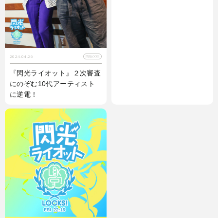
2024.04.26
閃光LOCKS!
『閃光ライオット』２次審査
にのぞむ10代アーティスト
に逆電！