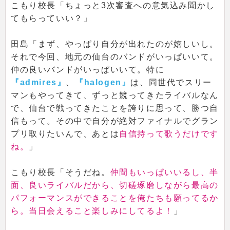
こもり校長「ちょっと3次審査への意気込み聞かし
てもらっていい？」
田島「まず、やっぱり自分が出れたのが嬉しいし。
それで今回、地元の仙台のバンドがいっぱいいて。
仲の良いバンドがいっぱいいて。特に
『admires』
、
『halogen』
は、同世代でスリー
マンもやってきて、ずっと競ってきたライバルなん
で、仙台で戦ってきたことを誇りに思って、勝つ自
信もって。その中で自分が絶対ファイナルでグラン
プリ取りたいんで、あとは
自信持って歌うだけです
ね。
」
こもり校長「そうだね。
仲間もいっぱいいるし、半
面、良いライバルだから、切磋琢磨しながら最高の
パフォーマンスができることを俺たちも願ってるか
ら。当日会えること楽しみにしてるよ！
」