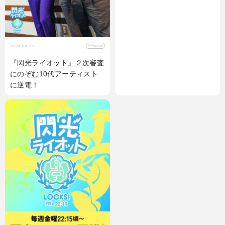
2024.04.26
閃光LOCKS!
『閃光ライオット』２次審査
にのぞむ10代アーティスト
に逆電！