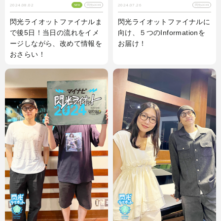
2024.08.02
2024.07.26
NEW
閃光LOCKS!
閃光LOCKS!
閃光ライオットファイナルま
閃光ライオットファイナルに
で後5日！当日の流れをイメ
向け、５つのInformationを
ージしながら、改めて情報を
お届け！
おさらい！