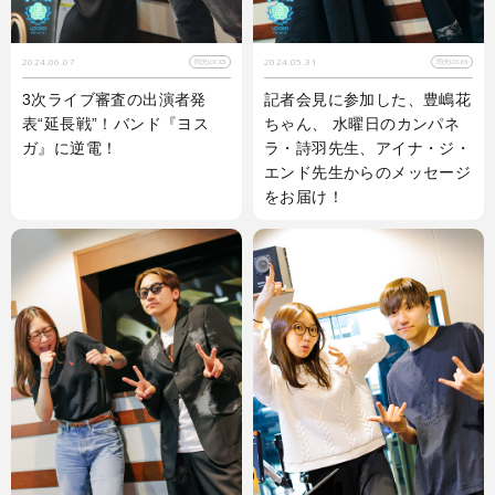
2024.06.07
2024.05.31
閃光LOCKS!
閃光LOCKS!
3次ライブ審査の出演者発
記者会見に参加した、豊嶋花
表“延長戦”！バンド『ヨス
ちゃん、 水曜日のカンパネ
ガ』に逆電！
ラ・詩羽先生、アイナ・ジ・
エンド先生からのメッセージ
をお届け！