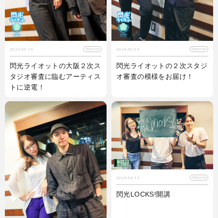
2024.05.10
2024.05.03
閃光LOCKS!
閃光LOCKS!
閃光ライオットの大阪２次ス
閃光ライオットの２次スタジ
タジオ審査に臨むアーティス
オ審査の模様をお届け！
トに逆電！
2024.04.19
閃光LOCKS!
閃光LOCKS!開講