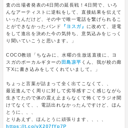
査の出場者発表の4日間の延長戦！4日間で、いろ
んなアーティストに逆転をして、直接結果を伝えて
いったんだけど、その中で唯一電話を繋げられるこ
とができなかったバンド
『ヨスガ』
に改めて、逆電
をして進出を決めた今の気持ち、意気込みをじっく
り聞いていこうと思います。」
COCO教頭「ちなみに、水曜の生放送直後に、ヨ
スガのボーカルギターの
田島凉平
くん、我が校の廊
下Xに書き込みをしてくれていまして。」
ちょっと言葉が詰まって全く出てこなくて、、
最近進んでく周りに対して劣等感すごく感じながら
生きてたので体の震え止まらなくて怖くてラジオ聞
けてなくて、、電話出れなかったんですけど、ほん
とうに、、、
とりあえず、ほんとうに頑張ります、、、、
https://t.co/vX207fYp7P