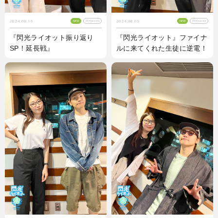
2024.08.16
2024.08.09
NEW
閃光LOCKS!
NEW
閃光LOCKS!
『閃光ライオット振り返り
『閃光ライオット』ファイナ
SP！延長戦』
ルに来てくれた生徒に逆電！