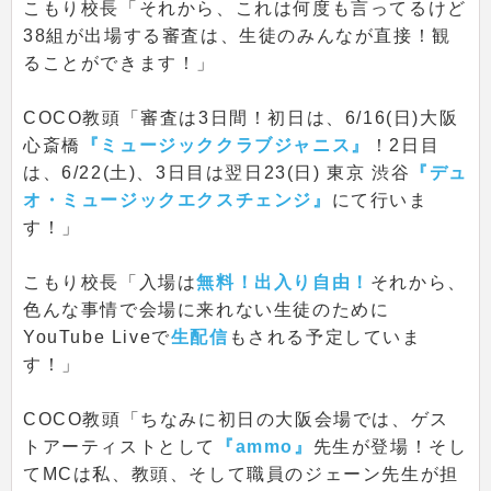
こもり校長「それから、これは何度も言ってるけど
38組が出場する審査は、生徒のみんなが直接！観
ることができます！」
COCO教頭「審査は3日間！初日は、6/16(日)大阪
心斎橋
『ミュージッククラブジャニス』
！2日目
は、6/22(土)、3日目は翌日23(日) 東京 渋谷
『デュ
オ・ミュージックエクスチェンジ』
にて行いま
す！」
こもり校長「入場は
無料！出入り自由！
それから、
色んな事情で会場に来れない生徒のために
YouTube Liveで
生配信
もされる予定していま
す！」
COCO教頭「ちなみに初日の大阪会場では、ゲス
トアーティストとして
『ammo』
先生が登場！そし
てMCは私、教頭、そして職員のジェーン先生が担