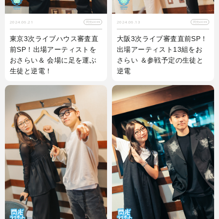
2024.06.21
2024.06.13
閃光LOCKS!
閃光LOCKS!
東京3次ライブハウス審査直
大阪3次ライブ審査直前SP！
前SP！出場アーティストを
出場アーティスト13組をお
おさらい＆ 会場に足を運ぶ
さらい ＆参戦予定の生徒と
生徒と逆電！
逆電