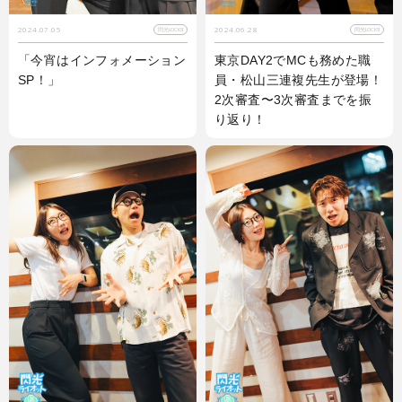
2024.07.05
2024.06.28
閃光LOCKS!
閃光LOCKS!
「今宵はインフォメーション
東京DAY2でMCも務めた職
SP！」
員・松山三連複先生が登場！
2次審査〜3次審査までを振
り返り！