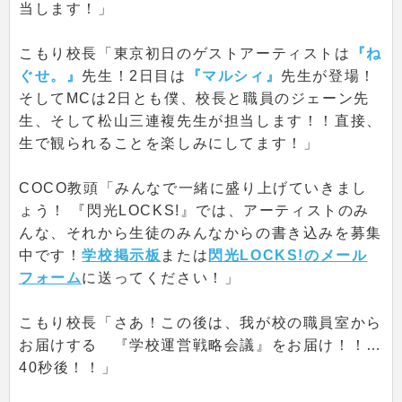
当します！」
こもり校長「東京初日のゲストアーティストは
『ね
ぐせ。』
先生！2日目は
『マルシィ』
先生が登場！
そしてMCは2日とも僕、校長と職員のジェーン先
生、そして松山三連複先生が担当します！！直接、
生で観られることを楽しみにしてます！」
COCO教頭「みんなで一緒に盛り上げていきまし
ょう！ 『閃光LOCKS!』では、アーティストのみ
んな、それから生徒のみんなからの書き込みを募集
中です！
学校掲示板
または
閃光LOCKS!のメール
フォーム
に送ってください！」
こもり校長「さあ！この後は、我が校の職員室から
お届けする 『学校運営戦略会議』をお届け！！…
40秒後！！」