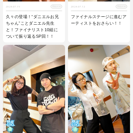
2024.07.19
2024.07.12
閃光LOCKS!
閃光LOCKS!
久々の登場！“ダニエルお兄
ファイナルステージに進むア
ちゃん”ことダニエル先生
ーティストをおさらい！！
と！ファイナリスト10組に
ついて振り返るSP回！！