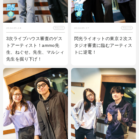
2024.05.24
2024.05.17
閃光LOCKS!
閃光LOCKS!
3次ライブハウス審査のゲス
閃光ライオットの東京２次ス
トアーティスト！ammo先
タジオ審査に臨むアーティス
生、ねぐせ。先生、マルシィ
トに逆電！
先生を掘り下げ！