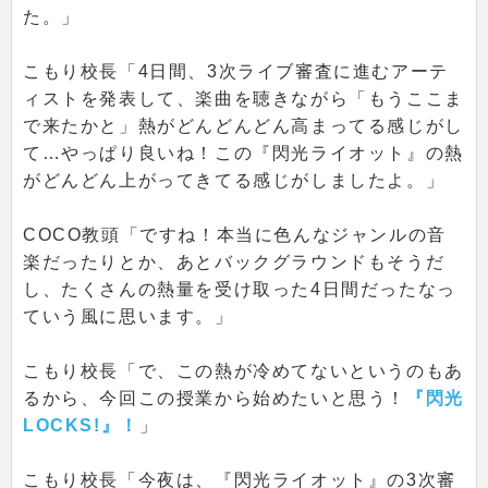
た。」
こもり校長「4日間、3次ライブ審査に進むアーテ
ィストを発表して、楽曲を聴きながら「もうここま
で来たかと」熱がどんどんどん高まってる感じがし
て…やっぱり良いね！この『閃光ライオット』の熱
がどんどん上がってきてる感じがしましたよ。」
COCO教頭「ですね！本当に色んなジャンルの音
楽だったりとか、あとバックグラウンドもそうだ
し、たくさんの熱量を受け取った4日間だったなっ
ていう風に思います。」
こもり校長「で、この熱が冷めてないというのもあ
るから、今回この授業から始めたいと思う！
『閃光
LOCKS!』！
」
こもり校長「今夜は、『閃光ライオット』の3次審