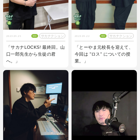
サカナクション
サカナクション
2023.09.29
2023.09.22
NEW
NEW
「サカナLOCKS! 最終回。山
「とーやま元校長を迎えて、
口一郎先生から生徒の君
今回は "ロス" についての授
へ。」
業。」