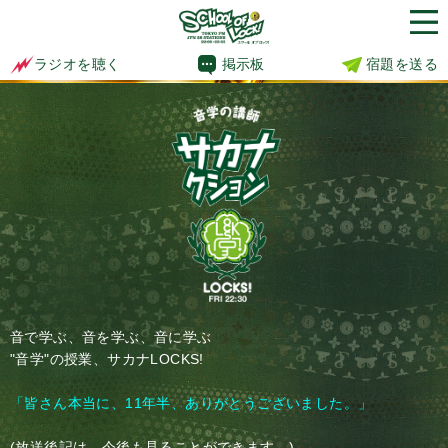
掲示板
宿題を送る
ラジオを聴く
音で学ぶ、音を学ぶ、音に学ぶ
"音学"の授業、サカナLOCKS!
「皆さん本当に、11年半、ありがとうございました。」
(放送後記は、今後も見ることができます。)