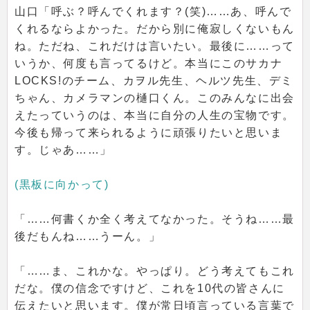
山口「呼ぶ？呼んでくれます？(笑)……あ、呼んで
くれるならよかった。だから別に俺寂しくないもん
ね。ただね、これだけは言いたい。最後に……って
いうか、何度も言ってるけど。本当にこのサカナ
LOCKS!のチーム、カヲル先生、ヘルツ先生、デミ
ちゃん、カメラマンの樋口くん。このみんなに出会
えたっていうのは、本当に自分の人生の宝物です。
今後も帰って来られるように頑張りたいと思いま
す。じゃあ……」
(黒板に向かって)
「……何書くか全く考えてなかった。そうね……最
後だもんね……うーん。」
「……ま、これかな。やっぱり。どう考えてもこれ
だな。僕の信念ですけど、これを10代の皆さんに
伝えたいと思います。僕が常日頃言っている言葉で