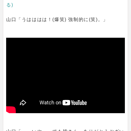
る)
山口「うはははは！(爆笑) 強制的に(笑)。」