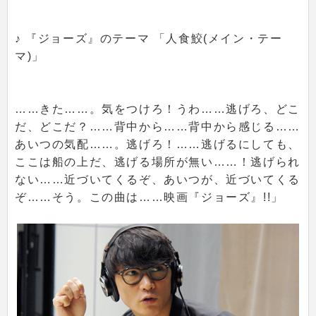
♪ 『ジョーズ』のテーマ 「人食鮫(メイン・テー
マ)」
……きた……。気をつけろ！うわ……逃げろ、どこ
だ、どこだ？……背中から……背中から感じる……
あいつの気配……。逃げろ！……逃げるにしても、
ここは船の上だ、逃げる場所が無い……！逃げられ
ない……近づいてくるぞ、あいつが、近づいてくる
ぞ……そう。この曲は……映画『ジョーズ』!!」