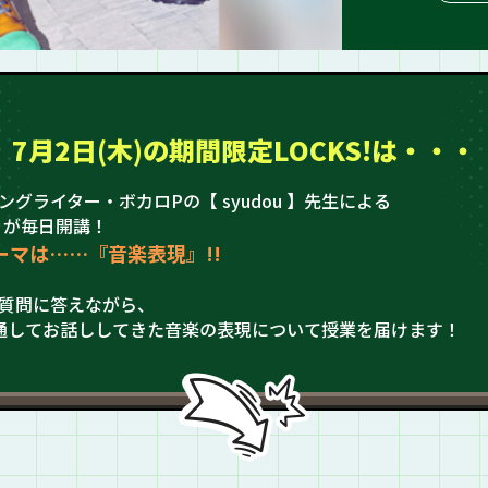
7月2日(木)の
期間限定LOCKS!は・・・
グライター・ボカロPの【 syudou 】先生による
S!」が毎日開講！
ーマは……『音楽表現』!!
質問に答えながら、
通してお話ししてきた音楽の表現について授業を届けます！