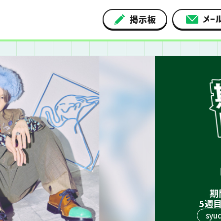
期
5週目
syud