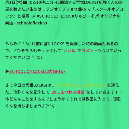
月1日(木) 🌃 よる10時15分~に開講する宮世LOCKS! 琉弥くんのお
話を聴きたい生徒は... ラジオアプリ
#radiko
で『スクールオブロ
ック』と検索!!🔎
#SCHOOLOFLOCK
#りゅびーず
♬ オリジナル
楽曲 - schooloflock69
ちなみに！8か月前に宮世LOCKS!を開講した時の動画もあるの
で、ぜひそちらもチェックして
“いいね”
や
コメント
もつけていっ
てください(⊃ '-' ⊂)
▶
SCHOOL OF LOCK!公式TikTok
さて今日の宮世LOCKS!は、
先週1月22日に20歳の誕生日
を迎え
た、琉弥くんを記念して
“20にまつわる授業”
をしていきます！一
体どんなことをするんでしょうか？それでは教室に入って、琉弥
くんを待ちましょう♪(^^)/