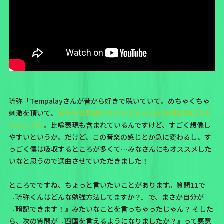
琉弥「Tempalayさんが昔から好きで聴いていて。めちゃくちゃ
刺激を頂いて、
独特の世界観に引き込まれるのが非現実的になれ
るというか
。比喩表現も含まれているんですけど、すごく想像し
やすいというか。だけど、この音楽の感じとか急に変わるし、す
っごく僕は吸収するところが多くて…みなさんにもオススメした
いなと思うので選曲させていただきました！
ところでですね、ちょっと言いたいことがあります。質問11で
『琉弥くんはどんな勉強方法してますか？』で、まさか自分が
『暗記できます！』みたいなことを言っちゃったじゃん？ そした
ら、次の質問が『四国を言えるようになりましたか？』って悪意