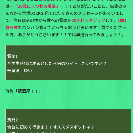
は…
『20歳にまつわる授業』
！！！ありがたいことに、生徒のみ
んなから宮世LOCKS!宛てにたくさんのメッセージが来ていまし
て、今日はその中から僕への質問を
20個ピックアップ
して、
1問1
答形式
でバンバン答えていっちゃおうと思います！質問くださっ
た方、ありがとうございます！！では早速行ってみましょう！」
質問1
今学生時代に戻るとしたら何のバイトしたいですか？
千葉県 ゆい
琉弥「居酒屋！！」
質問2
仙台に初めて行きます！オススメスポットは？