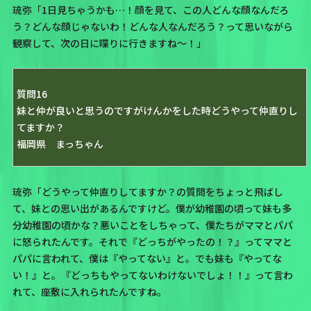
琉弥「1日見ちゃうかも…！顔を見て、この人どんな顔なんだろ
う？どんな顔じゃないわ！どんな人なんだろう？って思いながら
観察して、次の日に喋りに行きますね〜！」
質問16
妹と仲が良いと思うのですがけんかをした時どうやって仲直りし
てますか？
福岡県 まっちゃん
琉弥「どうやって仲直りしてますか？の質問をちょっと飛ばし
て、妹との思い出があるんですけど。僕が幼稚園の頃って妹も多
分幼稚園の頃かな？悪いことをしちゃって、僕たちがママとパパ
に怒られたんです。それで『どっちがやったの！？』ってママと
パパに言われて、僕は『やってない』と。でも妹も『やってな
い！』と。『どっちもやってないわけないでしょ！！』って言わ
れて、座敷に入れられたんですね。