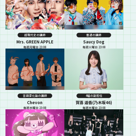
超現代史の講師
普通の講師
Mrs. GREEN APPLE
Saucy Dog
毎週月曜日 23:08
毎週火曜日 23:08
言語深化論の講師
4組の副担任
Chevon
賀喜 遥香(乃木坂46)
毎週水曜日 23:08
毎週木曜日 23:08