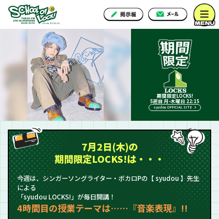
期間限定LOCKS!
5週目 月-木曜日 22:15
syudou OFFICIAL SITE
7月2日(木)の
期間限定LOCKS!は・・・
今週は、シンガーソングライター・ボカロPの【 syudou 】先生
による
「syudou LOCKS!」が毎日開講！
4時間目の授業テーマは……『音楽表現』!!