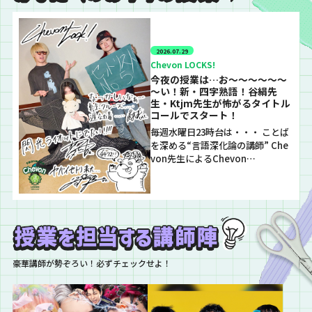
2026.07.29
Chevon LOCKS!
今夜の授業は…お～～～～～～
～い！新・四字熟語！谷絹先
生・Ktjm先生が怖がるタイトル
コールでスタート！
毎週水曜日23時台は・・・ ことば
を深める“言語深化論の講師” Che
von先生によるChevon…
豪華講師が勢ぞろい！必ずチェックせよ！