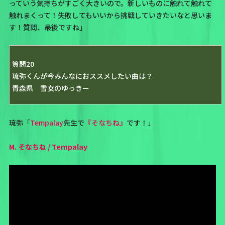
っていう気持ちがすごく大きいので。新しいものに触れて触れて
触れまくって！失敗してもいいから挑戦していきたいなと思いま
す！質問、最後ですね」
質問20
琉弥くんが今みんなにおススメしたい曲は？
青森県 雪女のゆっきー
琉弥「
Tempalay
先生で
『そなちね』
です！」
M. そなちね / Tempalay