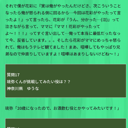
それで僕が花彩に『実は俺がやったんだけどさ、次こういうこと
なったら俺が怒られる側に回るから…今回は花彩がやったって言
ったよ！』って言ったら、花彩が『うん、分かった…(泣)』って
泣きながら言って、ママに『ママ！花彩がやったって
よ〜！！！』ってすぐ言い出して…俺って本当に最低だったなっ
て今、反省しています。。。そしたら花彩がママにめっちゃ怒ら
れて、俺はもうテレビ観てました！まあ、喧嘩してもやっぱり兄
弟なので仲直りしていますよ！喧嘩はあまりしないけどね〜！」
質問17
琉弥くんが挑戦してみたい役は？？
神奈川県 ゆうな
琉弥「20歳になったので、お酒飲む役とかやってみたいです！」