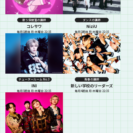
歌う保健室の講師
ダンスの講師
コレサワ
NiziU
毎月1週目 月-木曜日 22:15
毎月2週目 月-木曜日 22:15
チュータールーム No.3
青春の講師
INI
新しい学校のリーダーズ
毎月3週目 月-木曜日 22:15
毎月4週目 月-木曜日 22:15