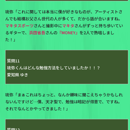
琉弥「これに関しては本当に僕が好きなものが、アーティストさ
んでも結構お父さん世代の人が多くて、だから話が合いますね。
マキタスポーツ
さんと撮影中に
マキタ
さんがずっと持ち歩いてい
るギターで、
浜田省吾
さんの
『MONEY』
を2人で熱唱しまし
た！」
質問11
琉弥くんはどんな勉強方法をしていましたか！！？
愛知県 ゆき
琉弥「まぁこれはちょっと、なんか嫌味に聞こえちゃうかもしれ
ないんですけど…僕、天才型で、勉強は暗記が得意で、ですね。
それでなんとかやってきました！」
質問12