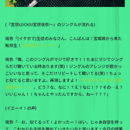
(『宮世LOCKS!宮世琉弥〜』のジングルが流れる)
琉弥「(イケボで)生徒のみなさん、こんばんは！宮城県から来た
転校生！
宮世琉弥でぇ〜す！
」
琉弥「俺、このジングルがマジで好きで！！たまにマジでジング
ルだけ聴いている時あります(笑)！ジングルのアレンジが超かっ
こいいなと思って、そこだけリピートして聴いてる(笑)！ちょっ
と似てると思いますよ。再現しますよ！
『SCHOOL OF LOCK! 宮
世琉弥〜！！』
。どう？な、なに！？え？なに！？？その…え？
いいじゃん！！ちゃんとやったんですから、ねー？？？」
(イエーイ！の声)
琉弥「…お、似てるって！よかったー！はい、じゃあ自信を持っ
て、これからも生徒を務めていきたいなと思います！今日の授業