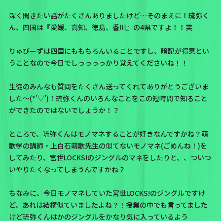
深く聞きたい話がたくさんありましたけど…そのまえに！琉弥く
ん、四国は『愛媛、高知、徳島、香川』の4県ですよ！！笑
りゅびーずは四国にももちろんいることですし、暗記が得意とい
うことなので今日でしっっっっかり覚えてくださいね！！
生徒のみんなも質問をたくさん送ってくれてありがとうございま
した〜(*’▽’)！琉弥くんのいろんなことをこの短時間で知ること
ができたのではないでしょうか！？
ところで、琉弥くんはモノマネすることが好きなんですかね？萌
歌学の講師・上白石萌歌先生の似てないモノマネ(ごめんね！)を
してみたり、宮世LOCKS!のジングルのマネをしたりと、、ついつ
いやりたくなってしまうんですかね？
ちなみに、今日モノマネしていた宮世LOCKS!のジングルですけ
ど、あれは結構似ていましたよね？！授業の中でも言ってました
けど琉弥くんはかのジングルをかなり気に入っているよう