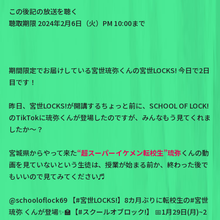
この後記の放送を聴く
聴取期限 2024年2月6日（火）PM 10:00まで
期間限定でお届けしている宮世琉弥くんの宮世LOCKS! 今日で2日
目です！
昨日、宮世LOCKS!が開講するちょっと前に、SCHOOL OF LOCK!
のTikTokに琉弥くんが登場したのですが、みんなもう見てくれま
したか〜？
宮城県からやって来た
“超スーパーイケメン転校生”琉弥
くんの動
画を見ていないという生徒は、授業が始まる前か、終わった後で
もいいので見てみてください♬
@schooloflock69
【
#宮世LOCKS
!】8カ月ぶりに転校生の
#宮世
琉弥
くんが登場✨🏫【
#スクールオブロック
!】 📅1月29日(月)~2