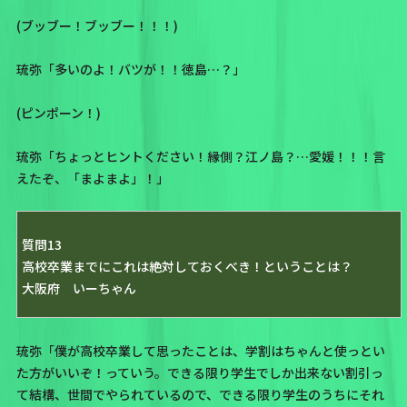
(ブッブー！ブッブー！！！)
琉弥「多いのよ！バツが！！徳島…？」
(ピンポーン！)
琉弥「ちょっとヒントください！縁側？江ノ島？…愛媛！！！言
えたぞ、「まよまよ」！」
質問13
高校卒業までにこれは絶対しておくべき！ということは？
大阪府 いーちゃん
琉弥「僕が高校卒業して思ったことは、学割はちゃんと使っとい
た方がいいぞ！っていう。できる限り学生でしか出来ない割引っ
て結構、世間でやられているので、できる限り学生のうちにそれ