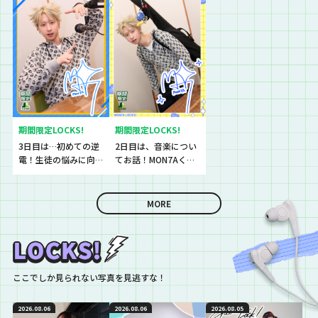
『ボカロ』につい
ター・ボカロPの
たギターを取り出し
て！
syudou先生による特
て…？
別授業、 「syudou
LOCKS!」が開講！
期間限定LOCKS!
期間限定LOCKS!
3日目は…初めての逆
2日目は、音楽につい
電！生徒の悩みに向
てお話！MON7Aくん
き合います
が好きな音楽とは？
MORE
ここでしか見られない写真を見逃すな！
2026.08.06
2026.08.06
2026.08.05