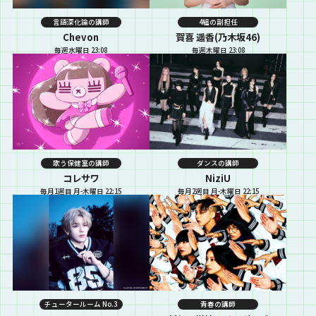
言語深化論の講師
4組の副担任
Chevon
賀喜 遥香(乃木坂46)
毎週水曜日 23:08
毎週木曜日 23:08
歌う保健室の講師
ダンスの講師
コレサワ
NiziU
毎月1週目 月-木曜日 22:15
毎月2週目 月-木曜日 22:15
チュータールーム No.3
青春の講師