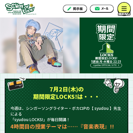
期間限定LOCKS!
5週目 月-木曜日 22:15
syudou OFFICIAL SITE
7月2日(木)の
期間限定LOCKS!は・・・
今週は、シンガーソングライター・ボカロPの【 syudou 】先生
による
「syudou LOCKS!」が毎日開講！
4時間目の授業テーマは……『音楽表現』!!