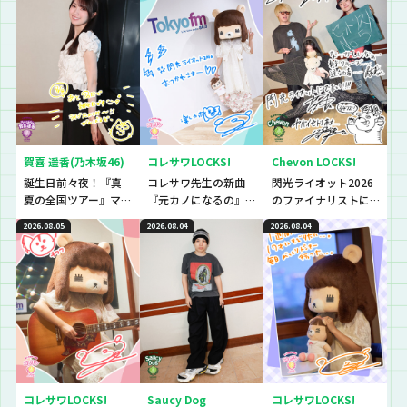
賀喜 遥香(乃木坂46)
コレサワLOCKS!
Chevon LOCKS!
誕生日前々夜！『真
コレサワ先生の新曲
閃光ライオット2026
夏の全国ツアー』マ
『元カノになるの』
のファイナリストに
ストアイテムと
初解禁！！！！！
思わず「なんであん
2026.08.05
2026.08.04
2026.08.04
は！？
な上手いの？！」さ
らに今夜は『セット
リストNo.5』の授
業！
コレサワLOCKS!
Saucy Dog
コレサワLOCKS!