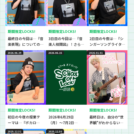
期間限定LOCKS!
期間限定LOCKS!
期間限定LOCKS!
最終日の今回は…『音
3日目の今回は…『音
2日目の今夜は…『シ
楽表現』についての
楽人相関図』！さら
ンガーソングライタ
授業！syudou先生が
に、新曲『ラテマジ
ー』についての授
2026.06.29
2026.06.15
2026.01.01
表現の際にもっとも
ック』を初フルオン
業！活動の経緯や、
大切にしていること
エア！FANTASTICS・
楽曲制作についての
とは…？
八木勇征先生と電話
ヒントも！？
を繋いで授業も！
期間限定LOCKS!
期間限定LOCKS!
期間限定LOCKS!
初日の今夜の授業テ
2026年6月29日
最終日は、自分の“世
ーマは…『ボカロ
（月）〜7月2日
界観”がわからないと
P』！syudou先生の
（木）の4日間限定！
いう生徒と逆電！さ
2025.12.31
2025.12.30
活動の原点である
シンガーソングライ
らに！初日にしまっ