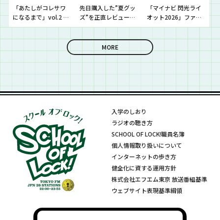
「あたしがコレサワ
先日購入した”夏グッ
「マイナビ 閃光ライ
になるまで」vol.2 開
ズ”を正直レビューし
オット2026」ファイ
催！！
ていきました！
ナリストたちの音源
を聴いていきます！
MORE
入学のしおり
ラジオの聴き方
SCHOOL OF LOCK!職員名簿
個人情報取り扱いについて
インターネットの歩き方
健全化に資する運用方針
株式会社エフエム東京 放送番組基準
ウェブサイト表現基準綱領