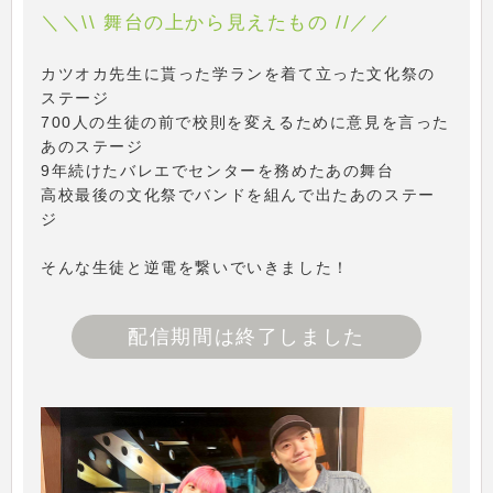
＼＼\\ 舞台の上から見えたもの //／／
カツオカ先生に貰った学ランを着て立った文化祭の
ステージ
700人の生徒の前で校則を変えるために意見を言った
あのステージ
9年続けたバレエでセンターを務めたあの舞台
高校最後の文化祭でバンドを組んで出たあのステー
ジ
そんな生徒と逆電を繋いでいきました！
配信期間は終了しました