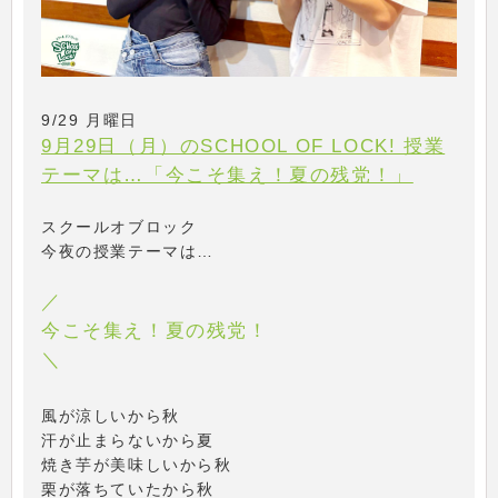
9/29 月曜日
9月29日（月）のSCHOOL OF LOCK! 授業
テーマは…「今こそ集え！夏の残党！」
スクールオブロック
今夜の授業テーマは…
／
今こそ集え！夏の残党！
＼
風が涼しいから秋
汗が止まらないから夏
焼き芋が美味しいから秋
栗が落ちていたから秋