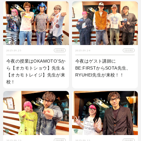
2025.09.25
2025.09.24
生放送教室
生放送教室
今夜の授業はOKAMOTO’Sか
今夜はゲスト講師に
ら【オカモトショウ】先生＆
BE:FIRSTからSOTA先生、
【オカモトレイジ】先生が来
RYUHEI先生が来校！！
校！
2025.09.23
2025.09.22
生放送教室
生放送教室