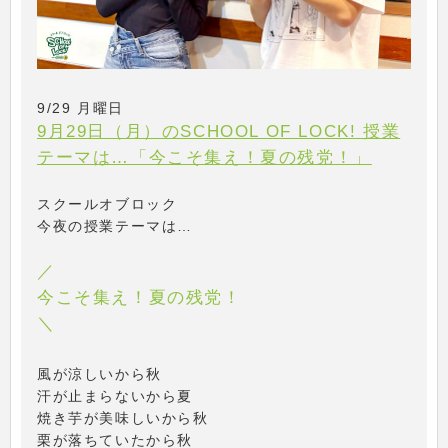
9/29 月曜日
9月29日（月）のSCHOOL OF LOCK! 授業
テーマは…「今こそ集え！夏の残党！」
スクールオブロック
今夜の授業テーマは…
／
今こそ集え！夏の残党！
＼
風が涼しいから秋
汗が止まらないから夏
焼き芋が美味しいから秋
栗が落ちていたから秋