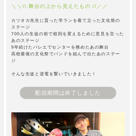
＼＼\\ 舞台の上から見えたもの //／／
カツオカ先生に貰った学ランを着て立った文化祭の
ステージ
700人の生徒の前で校則を変えるために意見を言った
あのステージ
9年続けたバレエでセンターを務めたあの舞台
高校最後の文化祭でバンドを組んで出たあのステー
ジ
そんな生徒と逆電を繋いでいきました！
配信期間は終了しました