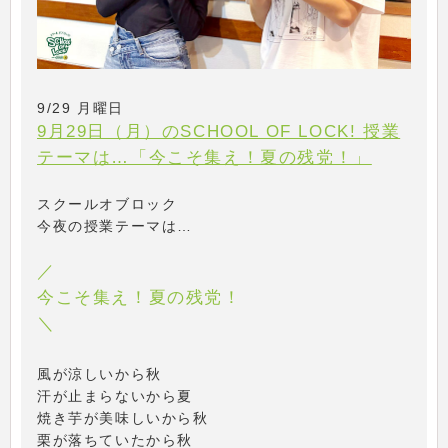
9/29 月曜日
9月29日（月）のSCHOOL OF LOCK! 授業
テーマは…「今こそ集え！夏の残党！」
スクールオブロック
今夜の授業テーマは…
／
今こそ集え！夏の残党！
＼
風が涼しいから秋
汗が止まらないから夏
焼き芋が美味しいから秋
栗が落ちていたから秋