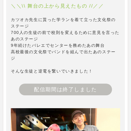
＼＼\\ 舞台の上から見えたもの //／／
カツオカ先生に貰った学ランを着て立った文化祭の
ステージ
700人の生徒の前で校則を変えるために意見を言った
あのステージ
9年続けたバレエでセンターを務めたあの舞台
高校最後の文化祭でバンドを組んで出たあのステー
ジ
そんな生徒と逆電を繋いでいきました！
配信期間は終了しました