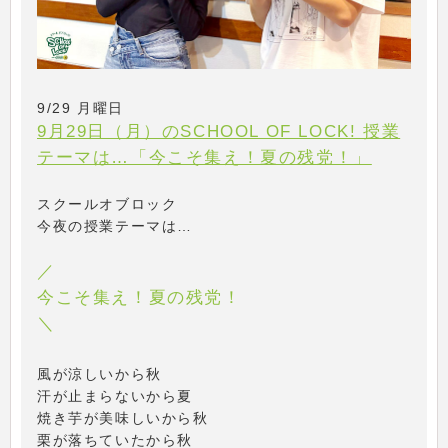
9/29 月曜日
9月29日（月）のSCHOOL OF LOCK! 授業
テーマは…「今こそ集え！夏の残党！」
スクールオブロック
今夜の授業テーマは…
／
今こそ集え！夏の残党！
＼
風が涼しいから秋
汗が止まらないから夏
焼き芋が美味しいから秋
栗が落ちていたから秋