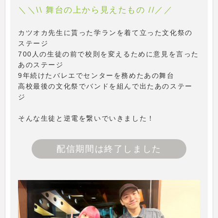
＼＼\\ 舞台の上から見えたもの //／／
カツオカ先生に貰った学ランを着て立った文化祭の
ステージ
700人の生徒の前で校則を変えるために意見を言った
あのステージ
9年続けたバレエでセンターを務めたあの舞台
高校最後の文化祭でバンドを組んで出たあのステー
ジ
そんな生徒と逆電を繋いでいきました！
配信期間は終了しました