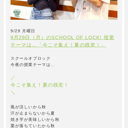
9/29 月曜日
9月29日（月）のSCHOOL OF LOCK! 授業
テーマは…「今こそ集え！夏の残党！」
スクールオブロック
今夜の授業テーマは…
／
今こそ集え！夏の残党！
＼
風が涼しいから秋
汗が止まらないから夏
焼き芋が美味しいから秋
栗が落ちていたから秋