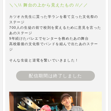
＼＼\\ 舞台の上から見えたもの //／／
カツオカ先生に貰った学ランを着て立った文化祭の
ステージ
700人の生徒の前で校則を変えるために意見を言った
あのステージ
9年続けたバレエでセンターを務めたあの舞台
高校最後の文化祭でバンドを組んで出たあのステー
ジ
そんな生徒と逆電を繋いでいきました！
配信期間は終了しました