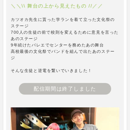
＼＼\\ 舞台の上から見えたもの //／／
カツオカ先生に貰った学ランを着て立った文化祭の
ステージ
700人の生徒の前で校則を変えるために意見を言った
あのステージ
9年続けたバレエでセンターを務めたあの舞台
高校最後の文化祭でバンドを組んで出たあのステー
ジ
そんな生徒と逆電を繋いでいきました！
配信期間は終了しました