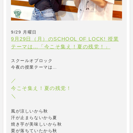
9/29 月曜日
9月29日（月）のSCHOOL OF LOCK! 授業
テーマは…「今こそ集え！夏の残党！」
スクールオブロック
今夜の授業テーマは…
／
今こそ集え！夏の残党！
＼
風が涼しいから秋
汗が止まらないから夏
焼き芋が美味しいから秋
栗が落ちていたから秋