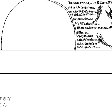
すきな
こん