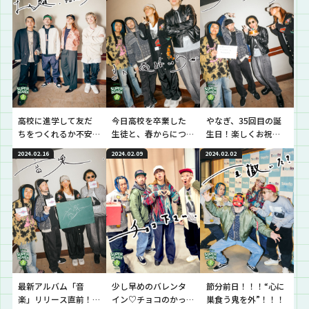
高校に進学して友だ
今日高校を卒業した
やなぎ、35回目の誕
ちをつくれるか不安…
生徒と、春からにつ
生日！楽しくお祝
という生徒と逆電！
いて話し合う時間！
い！…のはずが…？
2024.02.16
2024.02.09
2024.02.02
最新アルバム「音
少し早めのバレンタ
節分前日！！！“心に
楽」リリース直前！
イン♡チョコのかっ
巣食う鬼を外”！！！