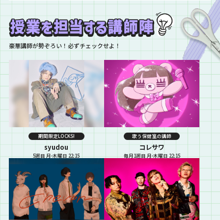
豪華講師が勢ぞろい！必ずチェックせよ！
期間限定LOCKS!
歌う保健室の講師
syudou
コレサワ
5週目 月-木曜日 22:15
毎月1週目 月-木曜日 22:15