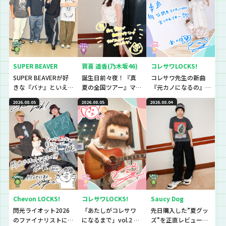
SUPER BEAVER
賀喜 遥香(乃木坂46)
コレサワLOCKS!
SUPER BEAVERが好
誕生日前々夜！『真
コレサワ先生の新曲
きな『バナ』といえ
夏の全国ツアー』マ
『元カノになるの』
ば〜？『恋バナ』だ
ストアイテムと
初解禁！！！！！
2026.08.05
2026.08.05
2026.08.04
ぁぁぁ！！！今回は
は！？
生徒と、恋バナ逆
電！！！！
Chevon LOCKS!
コレサワLOCKS!
Saucy Dog
閃光ライオット2026
「あたしがコレサワ
先日購入した”夏グッ
のファイナリストに
になるまで」vol.2 開
ズ”を正直レビューし