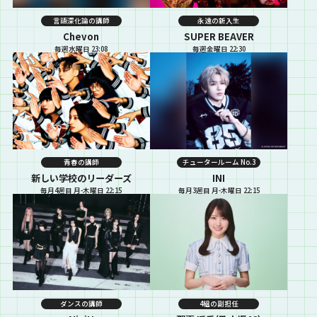
言語深化論の講師
永遠の新入生
Chevon
SUPER BEAVER
毎週水曜日 23:08
毎週金曜日 22:30
青春の講師
チュータールーム No.3
新しい学校のリーダーズ
INI
毎月4週目 月-木曜日 22:15
毎月3週目 月-木曜日 22:15
ダンスの講師
4組の副担任