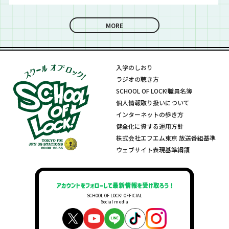
思わず「なんであん
催！！
ていきました！
な上手いの？！」さ
らに今夜は『セット
MORE
リストNo.5』の授
業！
入学のしおり
ラジオの聴き方
SCHOOL OF LOCK!職員名簿
個人情報取り扱いについて
インターネットの歩き方
健全化に資する運用方針
株式会社エフエム東京 放送番組基準
ウェブサイト表現基準綱領
SCHOOL OF LOCK! OFFICIAL
Social media