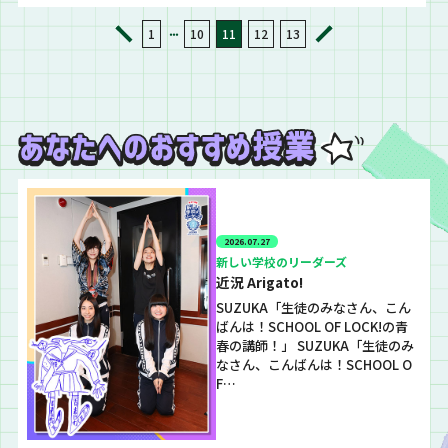
アルバムとセットで
こいいもらい方選手
聴いてほしい放課後
権”を開催！！
・・・
1
10
11
12
13
の時間
2026.07.27
新しい学校のリーダーズ
近況 Arigato!
SUZUKA「生徒のみなさん、こん
ばんは！SCHOOL OF LOCK!の青
春の講師！」 SUZUKA「生徒のみ
なさん、こんばんは！SCHOOL O
F…