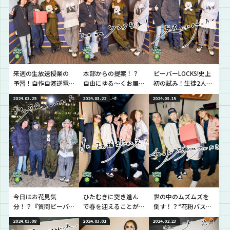
来週の生放送授業の
本部からの提案！？
ビーバーLOCKS!史上
予習！自作自演逆電
自由にゆる〜くお届
初の試み！生徒2人と
をさらに自作自演で
け！『プレゼンビー
同時に逆電！！
2024.03.29
2024.03.22
2024.03.15
挑戦！！
バー』を開催！
今日はお花見気
ひたむきに突き進ん
世の中のムズムズを
分！？『質問ビーバ
で春を迎えることが
倒す！？“花粉バスタ
ー！大人花見編！』
できた生徒と逆電！
ーズ”が出動！！！
2024.03.08
2024.03.01
2024.02.23
を開催！