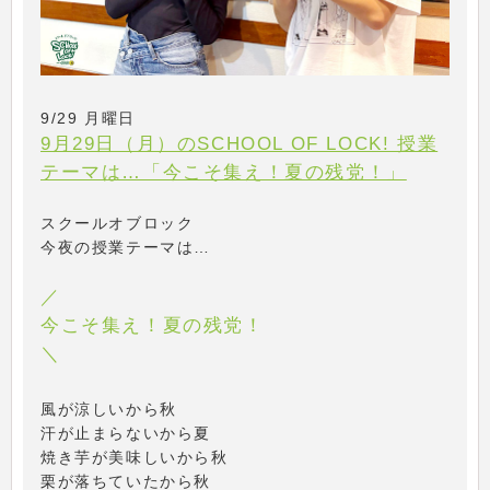
9/29 月曜日
9月29日（月）のSCHOOL OF LOCK! 授業
テーマは…「今こそ集え！夏の残党！」
スクールオブロック
今夜の授業テーマは…
／
今こそ集え！夏の残党！
＼
風が涼しいから秋
汗が止まらないから夏
焼き芋が美味しいから秋
栗が落ちていたから秋