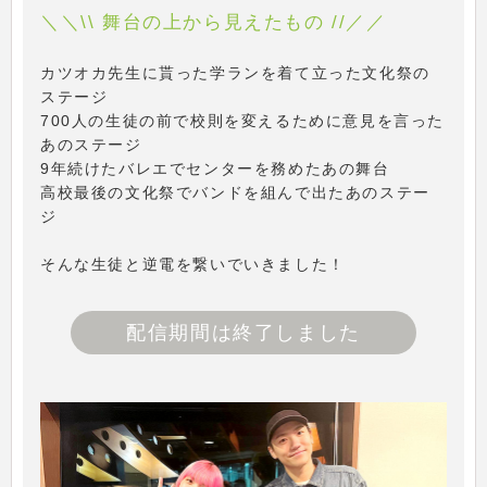
＼＼\\ 舞台の上から見えたもの //／／
カツオカ先生に貰った学ランを着て立った文化祭の
ステージ
700人の生徒の前で校則を変えるために意見を言った
あのステージ
9年続けたバレエでセンターを務めたあの舞台
高校最後の文化祭でバンドを組んで出たあのステー
ジ
そんな生徒と逆電を繋いでいきました！
配信期間は終了しました