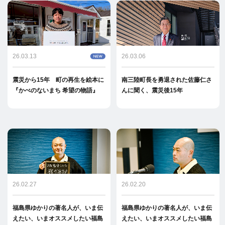
26.03.13
26.03.06
震災から15年 町の再生を絵本に
南三陸町長を勇退された佐藤仁さ
『かべのないまち 希望の物語』
んに聞く、震災後15年
26.02.27
26.02.20
福島県ゆかりの著名人が、いま伝
福島県ゆかりの著名人が、いま伝
えたい、いまオススメしたい福島
えたい、いまオススメしたい福島