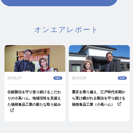
オンエアレポート
26.03.27
26.03.20
伝統製法を守り造り続けるこだわ
震災を乗り越え、江戸時代末期か
りの小高ハム。地域活性を見据え
ら受け継がれる製法を守り続ける
た福相食品工業の新たな取り組み
福相食品工業（小高ハム）