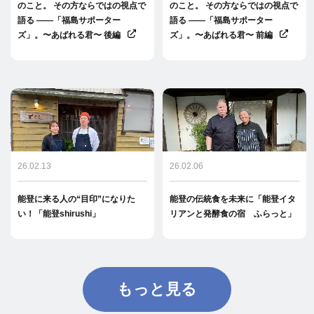
のこと。 その方ならではの視点で
のこと。 その方ならではの視点で
語る ――「福島サポーター
語る ――「福島サポーター
ズ」。〜あばれる君〜 後編
ズ」。〜あばれる君〜 前編
26.02.13
26.02.06
能登に来る人の“目印”になりた
能登の伝統食を未来に「能登イタ
い！「能登shirushi」
リアンと発酵食の宿 ふらっと」
もっと見る