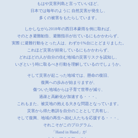
もはや災害列島と言っていいほど、
日本では毎年のように 自然災害が発生し、
多くの被害をもたらしています。
しかしながら2018年の西日本豪雨を例に取れば、
そのとき避難勧告、避難指示が出ているにもかかわらず、
実際 に避難行動をとった人は、わずか1%台にとどまりました。
これほど災害が頻発しているにもかかわらず、
どれほどの人が自分の住む地域の災害リスクを認知し、
いざという時に取るべき行動を理解しているのでしょうか。
そして災害が起こった地域では、懸命の復旧、
復興への歩みが始まりますが、
傷ついた地域からは子育て世帯が減り、
過疎と高齢化が加速する・・・、
これもまた、被災地の抱える大きな問題となっています。
災害から得た教訓を自分のこととして共有し、
そして復興、地域の再生へ励む人たちを応援する・・・、
それこそがこのプログラム、
「Hand in Hand」が