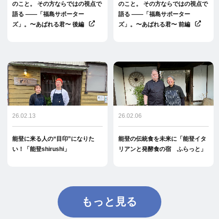
のこと。 その方ならではの視点で
のこと。 その方ならではの視点で
語る ――「福島サポーター
語る ――「福島サポーター
ズ」。〜あばれる君〜 後編
ズ」。〜あばれる君〜 前編
26.02.13
26.02.06
能登に来る人の“目印”になりた
能登の伝統食を未来に「能登イタ
い！「能登shirushi」
リアンと発酵食の宿 ふらっと」
もっと見る