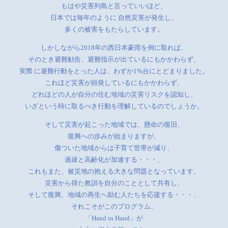
もはや災害列島と言っていいほど、
日本では毎年のように 自然災害が発生し、
多くの被害をもたらしています。
しかしながら2018年の西日本豪雨を例に取れば、
そのとき避難勧告、避難指示が出ているにもかかわらず、
実際 に避難行動をとった人は、わずか1%台にとどまりました。
これほど災害が頻発しているにもかかわらず、
どれほどの人が自分の住む地域の災害リスクを認知し、
いざという時に取るべき行動を理解しているのでしょうか。
そして災害が起こった地域では、懸命の復旧、
復興への歩みが始まりますが、
傷ついた地域からは子育て世帯が減り、
過疎と高齢化が加速する・・・、
これもまた、被災地の抱える大きな問題となっています。
災害から得た教訓を自分のこととして共有し、
そして復興、地域の再生へ励む人たちを応援する・・・、
それこそがこのプログラム、
「Hand in Hand」が