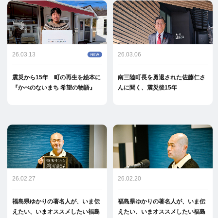
26.03.13
26.03.06
震災から15年 町の再生を絵本に
南三陸町長を勇退された佐藤仁さ
『かべのないまち 希望の物語』
んに聞く、震災後15年
26.02.27
26.02.20
福島県ゆかりの著名人が、いま伝
福島県ゆかりの著名人が、いま伝
えたい、いまオススメしたい福島
えたい、いまオススメしたい福島