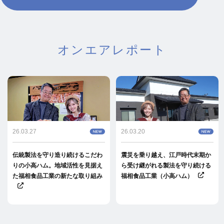
オンエアレポート
26.03.27
26.03.20
伝統製法を守り造り続けるこだわ
震災を乗り越え、江戸時代末期か
りの小高ハム。地域活性を見据え
ら受け継がれる製法を守り続ける
た福相食品工業の新たな取り組み
福相食品工業（小高ハム）