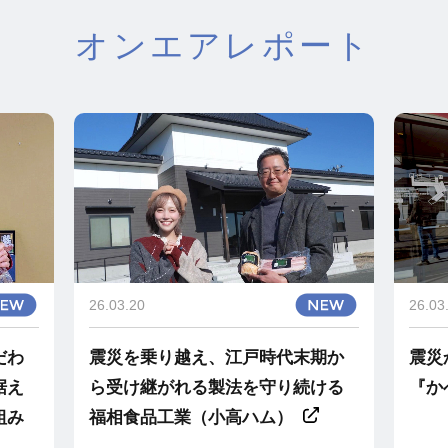
オンエアレポート
26.03.20
26.03
だわ
震災を乗り越え、江戸時代末期か
震災
据え
ら受け継がれる製法を守り続ける
『か
組み
福相食品工業（小高ハム）