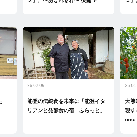
ズ」。〜あばれる君〜 後編
ズ」
26.02.06
26.01
た
能登の伝統食を未来に「能登イタ
大熊
リアンと発酵食の宿 ふらっと」
現する
uma