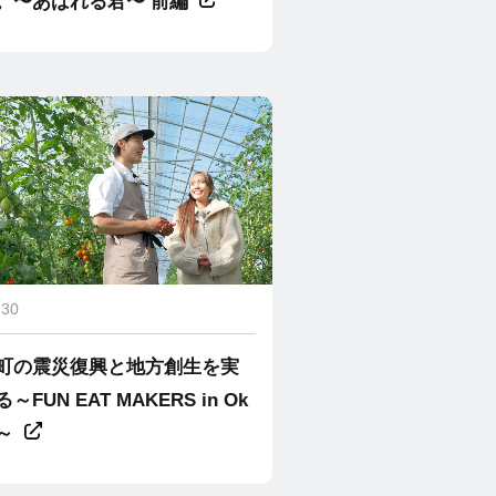
。〜あばれる君〜 前編
.30
町の震災復興と地方創生を実
～FUN EAT MAKERS in Ok
～