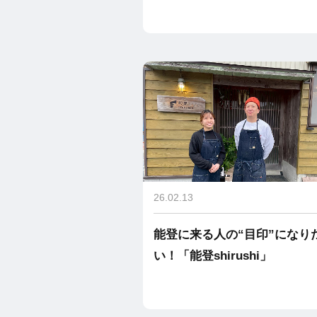
26.02.13
能登に来る人の“目印”になり
い！「能登shirushi」