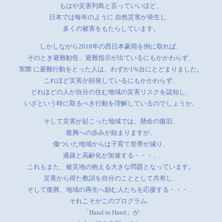
もはや災害列島と言っていいほど、
日本では毎年のように 自然災害が発生し、
多くの被害をもたらしています。
しかしながら2018年の西日本豪雨を例に取れば、
そのとき避難勧告、避難指示が出ているにもかかわらず、
実際 に避難行動をとった人は、わずか1%台にとどまりました。
これほど災害が頻発しているにもかかわらず、
どれほどの人が自分の住む地域の災害リスクを認知し、
いざという時に取るべき行動を理解しているのでしょうか。
そして災害が起こった地域では、懸命の復旧、
復興への歩みが始まりますが、
傷ついた地域からは子育て世帯が減り、
過疎と高齢化が加速する・・・、
これもまた、被災地の抱える大きな問題となっています。
災害から得た教訓を自分のこととして共有し、
そして復興、地域の再生へ励む人たちを応援する・・・、
それこそがこのプログラム、
「Hand in Hand」が