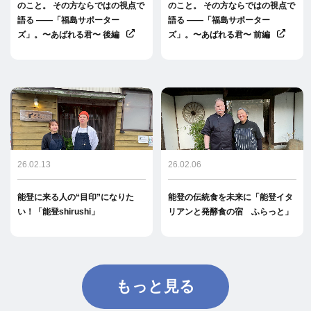
のこと。 その方ならではの視点で
のこと。 その方ならではの視点で
語る ――「福島サポーター
語る ――「福島サポーター
ズ」。〜あばれる君〜 後編
ズ」。〜あばれる君〜 前編
26.02.13
26.02.06
能登に来る人の“目印”になりた
能登の伝統食を未来に「能登イタ
い！「能登shirushi」
リアンと発酵食の宿 ふらっと」
もっと見る