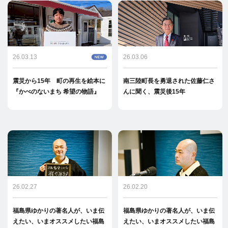
26.03.13
26.03.06
震災から15年 町の再生を絵本に
南三陸町長を勇退された佐藤仁さ
『かべのないまち 希望の物語』
んに聞く、震災後15年
26.02.27
26.02.20
福島県ゆかりの著名人が、いま伝
福島県ゆかりの著名人が、いま伝
えたい、いまオススメしたい福島
えたい、いまオススメしたい福島