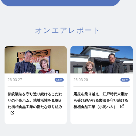
オンエアレポート
26.03.27
26.03.20
伝統製法を守り造り続けるこだわ
震災を乗り越え、江戸時代末期か
りの小高ハム。地域活性を見据え
ら受け継がれる製法を守り続ける
た福相食品工業の新たな取り組み
福相食品工業（小高ハム）