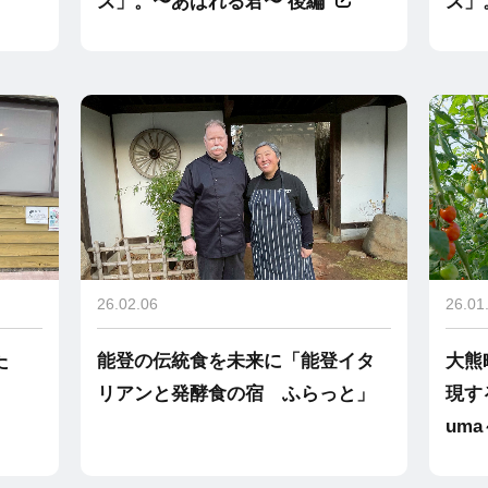
ズ」。〜あばれる君〜 後編
ズ」
26.02.06
26.01
た
能登の伝統食を未来に「能登イタ
大熊
リアンと発酵食の宿 ふらっと」
現する
uma