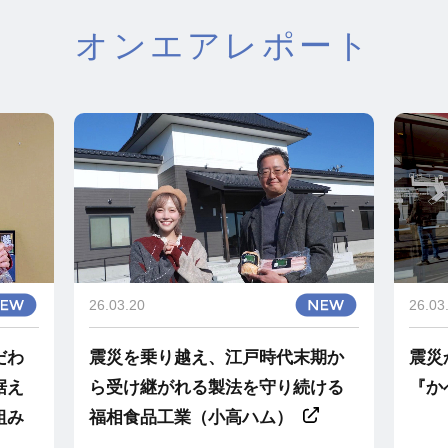
オンエアレポート
26.03.20
26.03
だわ
震災を乗り越え、江戸時代末期か
震災
据え
ら受け継がれる製法を守り続ける
『か
組み
福相食品工業（小高ハム）