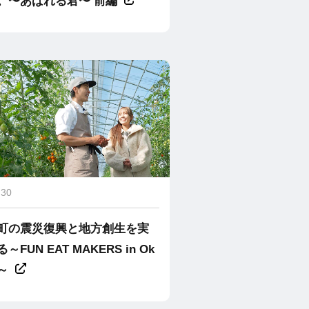
。〜あばれる君〜 前編
.30
町の震災復興と地方創生を実
～FUN EAT MAKERS in Ok
～