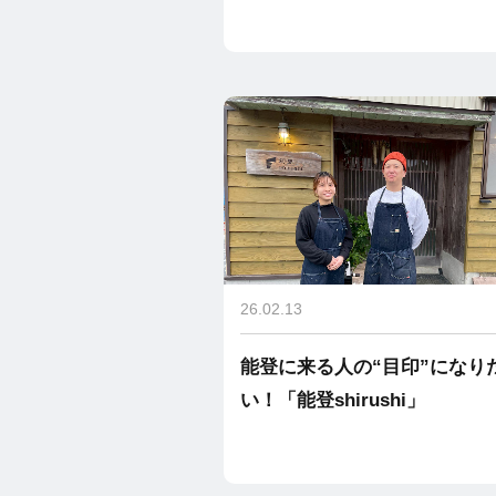
26.02.13
能登に来る人の“目印”になり
い！「能登shirushi」