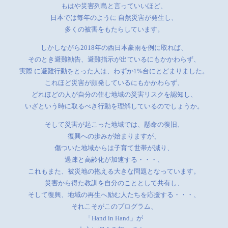
もはや災害列島と言っていいほど、
日本では毎年のように 自然災害が発生し、
多くの被害をもたらしています。
しかしながら2018年の西日本豪雨を例に取れば、
そのとき避難勧告、避難指示が出ているにもかかわらず、
実際 に避難行動をとった人は、わずか1%台にとどまりました。
これほど災害が頻発しているにもかかわらず、
どれほどの人が自分の住む地域の災害リスクを認知し、
いざという時に取るべき行動を理解しているのでしょうか。
そして災害が起こった地域では、懸命の復旧、
復興への歩みが始まりますが、
傷ついた地域からは子育て世帯が減り、
過疎と高齢化が加速する・・・、
これもまた、被災地の抱える大きな問題となっています。
災害から得た教訓を自分のこととして共有し、
そして復興、地域の再生へ励む人たちを応援する・・・、
それこそがこのプログラム、
「Hand in Hand」が