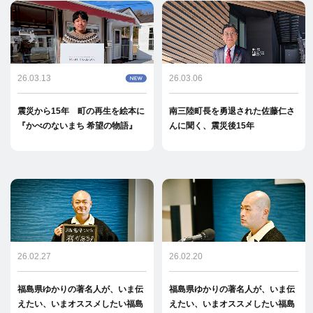
26.03.13
26.03.06
震災から15年 町の再生を絵本に
南三陸町長を勇退された佐藤仁さ
『かべのないまち 希望の物語』
んに聞く、震災後15年
26.02.27
26.02.20
福島県ゆかりの著名人が、いま伝
福島県ゆかりの著名人が、いま伝
えたい、いまオススメしたい福島
えたい、いまオススメしたい福島