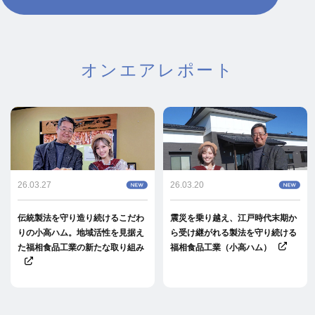
オンエアレポート
26.03.27
26.03.20
伝統製法を守り造り続けるこだわ
震災を乗り越え、江戸時代末期か
りの小高ハム。地域活性を見据え
ら受け継がれる製法を守り続ける
た福相食品工業の新たな取り組み
福相食品工業（小高ハム）