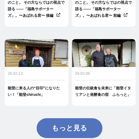
のこと。 その方ならではの視点で
のこと。 その方ならではの視点で
語る ――「福島サポーター
語る ――「福島サポーター
ズ」。〜あばれる君〜 後編
ズ」。〜あばれる君〜 前編
26.02.13
26.02.06
能登に来る人の“目印”になりた
能登の伝統食を未来に「能登イタ
い！「能登shirushi」
リアンと発酵食の宿 ふらっと」
もっと見る