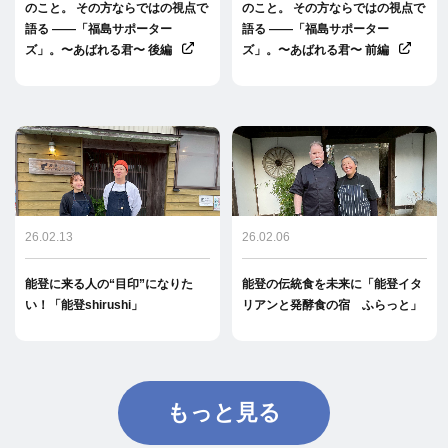
のこと。 その方ならではの視点で
のこと。 その方ならではの視点で
語る ――「福島サポーター
語る ――「福島サポーター
ズ」。〜あばれる君〜 後編
ズ」。〜あばれる君〜 前編
26.02.13
26.02.06
能登に来る人の“目印”になりた
能登の伝統食を未来に「能登イタ
い！「能登shirushi」
リアンと発酵食の宿 ふらっと」
もっと見る