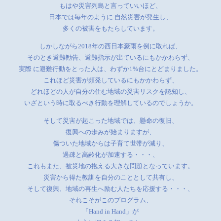
もはや災害列島と言っていいほど、
日本では毎年のように 自然災害が発生し、
多くの被害をもたらしています。
しかしながら2018年の西日本豪雨を例に取れば、
そのとき避難勧告、避難指示が出ているにもかかわらず、
実際 に避難行動をとった人は、わずか1%台にとどまりました。
これほど災害が頻発しているにもかかわらず、
どれほどの人が自分の住む地域の災害リスクを認知し、
いざという時に取るべき行動を理解しているのでしょうか。
そして災害が起こった地域では、懸命の復旧、
復興への歩みが始まりますが、
傷ついた地域からは子育て世帯が減り、
過疎と高齢化が加速する・・・、
これもまた、被災地の抱える大きな問題となっています。
災害から得た教訓を自分のこととして共有し、
そして復興、地域の再生へ励む人たちを応援する・・・、
それこそがこのプログラム、
「Hand in Hand」が