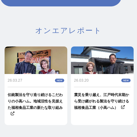
オンエアレポート
26.03.27
26.03.20
伝統製法を守り造り続けるこだわ
震災を乗り越え、江戸時代末期か
りの小高ハム。地域活性を見据え
ら受け継がれる製法を守り続ける
た福相食品工業の新たな取り組み
福相食品工業（小高ハム）