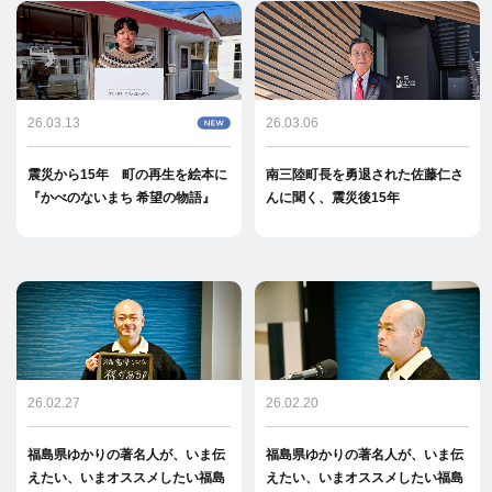
26.03.13
26.03.06
震災から15年 町の再生を絵本に
南三陸町長を勇退された佐藤仁さ
『かべのないまち 希望の物語』
んに聞く、震災後15年
26.02.27
26.02.20
福島県ゆかりの著名人が、いま伝
福島県ゆかりの著名人が、いま伝
えたい、いまオススメしたい福島
えたい、いまオススメしたい福島