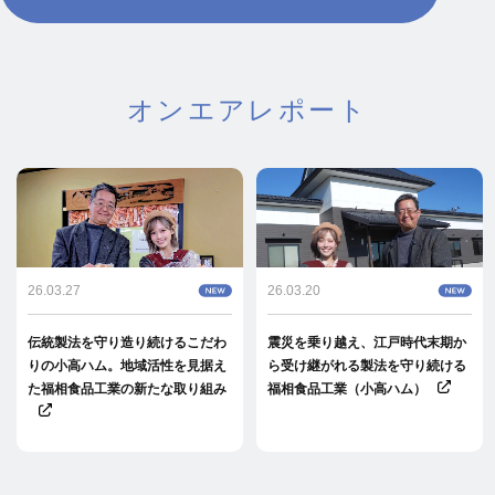
オンエアレポート
26.03.27
26.03.20
伝統製法を守り造り続けるこだわ
震災を乗り越え、江戸時代末期か
りの小高ハム。地域活性を見据え
ら受け継がれる製法を守り続ける
た福相食品工業の新たな取り組み
福相食品工業（小高ハム）