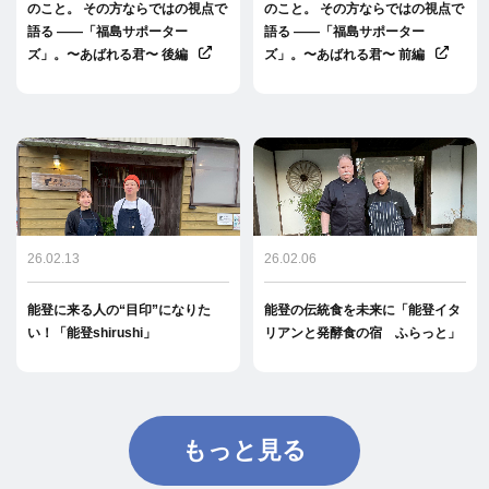
のこと。 その方ならではの視点で
のこと。 その方ならではの視点で
語る ――「福島サポーター
語る ――「福島サポーター
ズ」。〜あばれる君〜 後編
ズ」。〜あばれる君〜 前編
26.02.13
26.02.06
能登に来る人の“目印”になりた
能登の伝統食を未来に「能登イタ
い！「能登shirushi」
リアンと発酵食の宿 ふらっと」
もっと見る