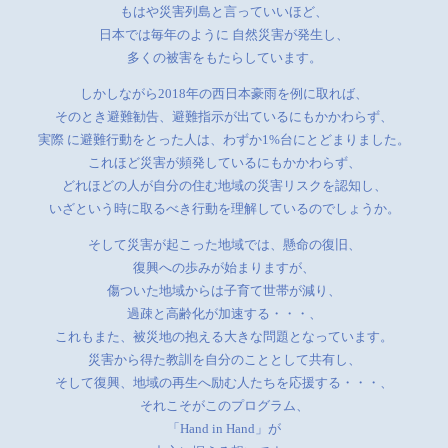
もはや災害列島と言っていいほど、
日本では毎年のように 自然災害が発生し、
多くの被害をもたらしています。
しかしながら2018年の西日本豪雨を例に取れば、
そのとき避難勧告、避難指示が出ているにもかかわらず、
実際 に避難行動をとった人は、わずか1%台にとどまりました。
これほど災害が頻発しているにもかかわらず、
どれほどの人が自分の住む地域の災害リスクを認知し、
いざという時に取るべき行動を理解しているのでしょうか。
そして災害が起こった地域では、懸命の復旧、
復興への歩みが始まりますが、
傷ついた地域からは子育て世帯が減り、
過疎と高齢化が加速する・・・、
これもまた、被災地の抱える大きな問題となっています。
災害から得た教訓を自分のこととして共有し、
そして復興、地域の再生へ励む人たちを応援する・・・、
それこそがこのプログラム、
「Hand in Hand」が