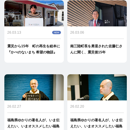
26.03.13
26.03.06
震災から15年 町の再生を絵本に
南三陸町長を勇退された佐藤仁さ
『かべのないまち 希望の物語』
んに聞く、震災後15年
26.02.27
26.02.20
福島県ゆかりの著名人が、いま伝
福島県ゆかりの著名人が、いま伝
えたい、いまオススメしたい福島
えたい、いまオススメしたい福島