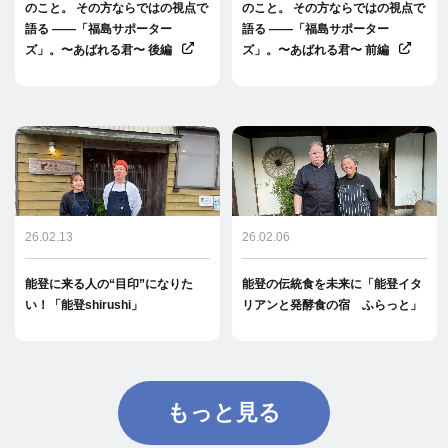
のこと。 その方ならではの視点で
のこと。 その方ならではの視点で
語る ――「福島サポーター
語る ――「福島サポーター
ズ」。〜あばれる君〜 後編
ズ」。〜あばれる君〜 前編
26.02.13
26.02.06
能登に来る人の“目印”になりた
能登の伝統食を未来に「能登イタ
い！「能登shirushi」
リアンと発酵食の宿 ふらっと」
もっと見る