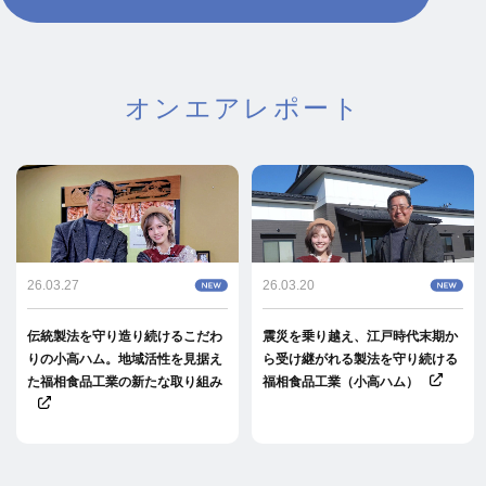
オンエアレポート
26.03.27
26.03.20
伝統製法を守り造り続けるこだわ
震災を乗り越え、江戸時代末期か
りの小高ハム。地域活性を見据え
ら受け継がれる製法を守り続ける
た福相食品工業の新たな取り組み
福相食品工業（小高ハム）