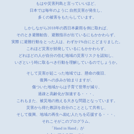
もはや災害列島と言っていいほど、
日本では毎年のように 自然災害が発生し、
多くの被害をもたらしています。
しかしながら2018年の西日本豪雨を例に取れば、
そのとき避難勧告、避難指示が出ているにもかかわらず、
実際 に避難行動をとった人は、わずか1%台にとどまりました。
これほど災害が頻発しているにもかかわらず、
どれほどの人が自分の住む地域の災害リスクを認知し、
いざという時に取るべき行動を理解しているのでしょうか。
そして災害が起こった地域では、懸命の復旧、
復興への歩みが始まりますが、
傷ついた地域からは子育て世帯が減り、
過疎と高齢化が加速する・・・、
これもまた、被災地の抱える大きな問題となっています。
災害から得た教訓を自分のこととして共有し、
そして復興、地域の再生へ励む人たちを応援する・・・、
それこそがこのプログラム、
「Hand in Hand」が