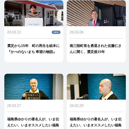
26.03.13
26.03.06
震災から15年 町の再生を絵本に
南三陸町長を勇退された佐藤仁さ
『かべのないまち 希望の物語』
んに聞く、震災後15年
26.02.27
26.02.20
福島県ゆかりの著名人が、いま伝
福島県ゆかりの著名人が、いま伝
えたい、いまオススメしたい福島
えたい、いまオススメしたい福島