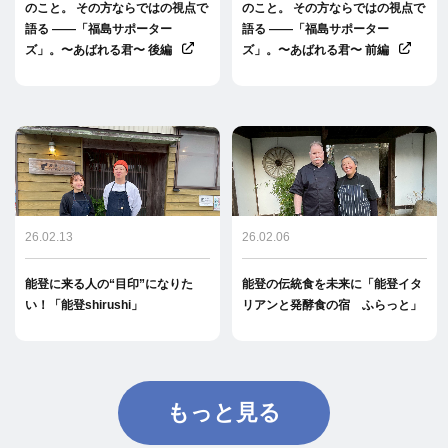
のこと。 その方ならではの視点で
のこと。 その方ならではの視点で
語る ――「福島サポーター
語る ――「福島サポーター
ズ」。〜あばれる君〜 後編
ズ」。〜あばれる君〜 前編
26.02.13
26.02.06
能登に来る人の“目印”になりた
能登の伝統食を未来に「能登イタ
い！「能登shirushi」
リアンと発酵食の宿 ふらっと」
もっと見る