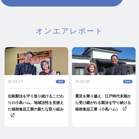
オンエアレポート
26.03.27
26.03.20
伝統製法を守り造り続けるこだわ
震災を乗り越え、江戸時代末期か
りの小高ハム。地域活性を見据え
ら受け継がれる製法を守り続ける
た福相食品工業の新たな取り組み
福相食品工業（小高ハム）