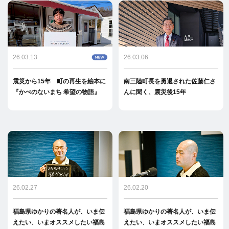
26.03.13
26.03.06
震災から15年 町の再生を絵本に
南三陸町長を勇退された佐藤仁さ
『かべのないまち 希望の物語』
んに聞く、震災後15年
26.02.27
26.02.20
福島県ゆかりの著名人が、いま伝
福島県ゆかりの著名人が、いま伝
えたい、いまオススメしたい福島
えたい、いまオススメしたい福島