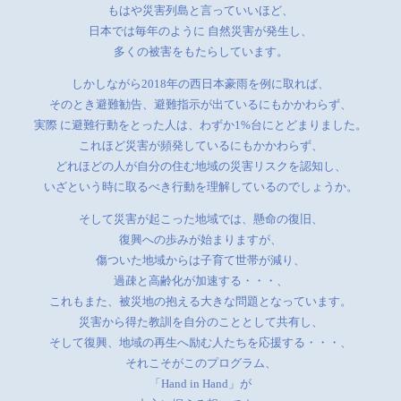
もはや災害列島と言っていいほど、
日本では毎年のように 自然災害が発生し、
多くの被害をもたらしています。
しかしながら2018年の西日本豪雨を例に取れば、
そのとき避難勧告、避難指示が出ているにもかかわらず、
実際 に避難行動をとった人は、わずか1%台にとどまりました。
これほど災害が頻発しているにもかかわらず、
どれほどの人が自分の住む地域の災害リスクを認知し、
いざという時に取るべき行動を理解しているのでしょうか。
そして災害が起こった地域では、懸命の復旧、
復興への歩みが始まりますが、
傷ついた地域からは子育て世帯が減り、
過疎と高齢化が加速する・・・、
これもまた、被災地の抱える大きな問題となっています。
災害から得た教訓を自分のこととして共有し、
そして復興、地域の再生へ励む人たちを応援する・・・、
それこそがこのプログラム、
「Hand in Hand」が