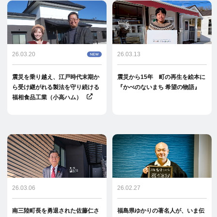
26.03.20
26.03.13
震災を乗り越え、江戸時代末期か
震災から15年 町の再生を絵本に
ら受け継がれる製法を守り続ける
『かべのないまち 希望の物語』
福相食品工業（小高ハム）
26.03.06
26.02.27
南三陸町長を勇退された佐藤仁さ
福島県ゆかりの著名人が、いま伝