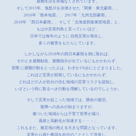
避難生活を余儀なくされています。
そして2015年、鬼怒川を決壊させた「関東・東北豪雨」、
2016年「熊本地震」、
2017年「九州北部豪雨」、
2018年 「西日本豪雨」、そして「北海道胆振東部地震」と、
もはや災害列島と言っていいほど、
日本では毎年のように 自然災害が発生し、
多くの被害をもたらしています。
しかしながら2018年の西日本豪雨を例に取れば、
そのとき避難勧告、避難指示が出ているにもかかわらず、
実際 に避難行動をとった人は、わずか1%台にとどまりました。
これほど災害が頻発しているにもかかわらず、
どれほどの人が自分の住む地域の災害リスクを認知し、
いざという時に取るべき行動を理解しているのでしょうか。
そして災害が起こった地域では、懸命の復旧、
復興への歩みが始まりますが、
傷ついた地域からは子育て世帯が減り、
過疎と高齢化が加速する・・・、
これもまた、被災地の抱える大きな問題となっています。
災害から得た教訓を自分のこととして共有し、