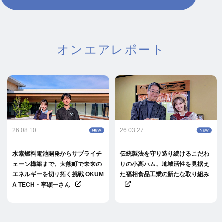
オンエアレポート
26.08.10
26.03.27
水素燃料電池開発からサプライチ
伝統製法を守り造り続けるこだわ
ェーン構築まで。大熊町で未来の
りの小高ハム。地域活性を見据え
エネルギーを切り拓く挑戦 OKUM
た福相食品工業の新たな取り組み
A TECH・李顕一さん