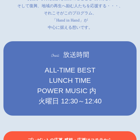
そして復興、地域の再生へ励む人たちを応援する・・・、
それこそがこのプログラム、
「Hand in Hand」が
中心に据える想いです。
ALL-TIME BEST
LUNCH TIME
POWER MUSIC 内
火曜日 12:30～12:40