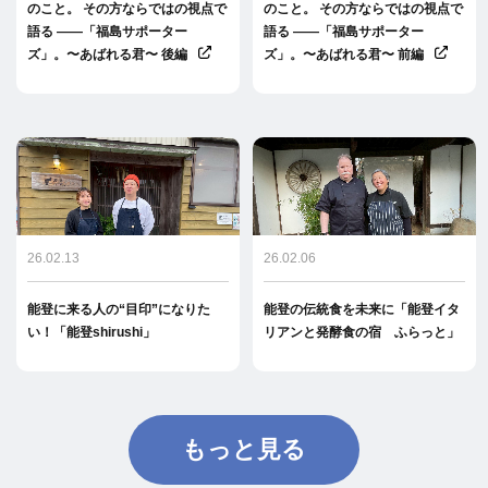
のこと。 その方ならではの視点で
のこと。 その方ならではの視点で
語る ――「福島サポーター
語る ――「福島サポーター
ズ」。〜あばれる君〜 後編
ズ」。〜あばれる君〜 前編
26.02.13
26.02.06
能登に来る人の“目印”になりた
能登の伝統食を未来に「能登イタ
い！「能登shirushi」
リアンと発酵食の宿 ふらっと」
もっと見る