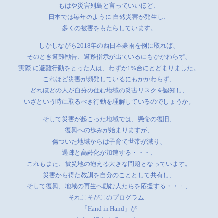
もはや災害列島と言っていいほど、
日本では毎年のように 自然災害が発生し、
多くの被害をもたらしています。
しかしながら2018年の西日本豪雨を例に取れば、
そのとき避難勧告、避難指示が出ているにもかかわらず、
実際 に避難行動をとった人は、わずか1%台にとどまりました。
これほど災害が頻発しているにもかかわらず、
どれほどの人が自分の住む地域の災害リスクを認知し、
いざという時に取るべき行動を理解しているのでしょうか。
そして災害が起こった地域では、懸命の復旧、
復興への歩みが始まりますが、
傷ついた地域からは子育て世帯が減り、
過疎と高齢化が加速する・・・、
これもまた、被災地の抱える大きな問題となっています。
災害から得た教訓を自分のこととして共有し、
そして復興、地域の再生へ励む人たちを応援する・・・、
それこそがこのプログラム、
「Hand in Hand」が