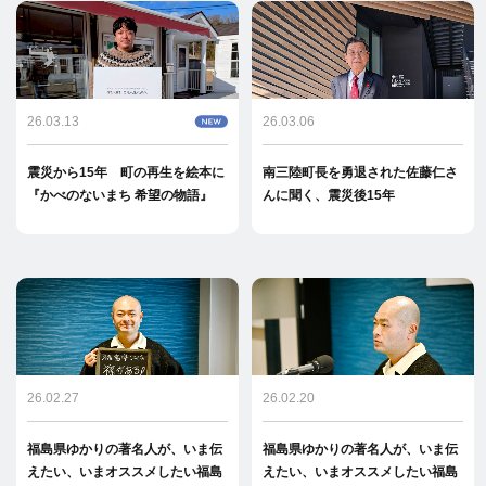
26.03.13
26.03.06
震災から15年 町の再生を絵本に
南三陸町長を勇退された佐藤仁さ
『かべのないまち 希望の物語』
んに聞く、震災後15年
26.02.27
26.02.20
福島県ゆかりの著名人が、いま伝
福島県ゆかりの著名人が、いま伝
えたい、いまオススメしたい福島
えたい、いまオススメしたい福島