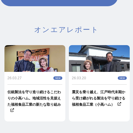
オンエアレポート
26.03.27
26.03.20
伝統製法を守り造り続けるこだわ
震災を乗り越え、江戸時代末期か
りの小高ハム。地域活性を見据え
ら受け継がれる製法を守り続ける
た福相食品工業の新たな取り組み
福相食品工業（小高ハム）