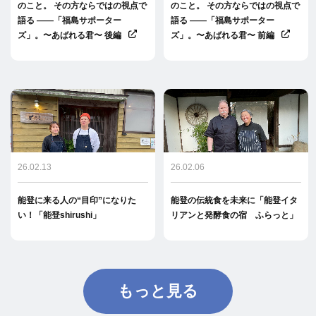
のこと。 その方ならではの視点で
のこと。 その方ならではの視点で
語る ――「福島サポーター
語る ――「福島サポーター
ズ」。〜あばれる君〜 後編
ズ」。〜あばれる君〜 前編
26.02.13
26.02.06
能登に来る人の“目印”になりた
能登の伝統食を未来に「能登イタ
い！「能登shirushi」
リアンと発酵食の宿 ふらっと」
もっと見る