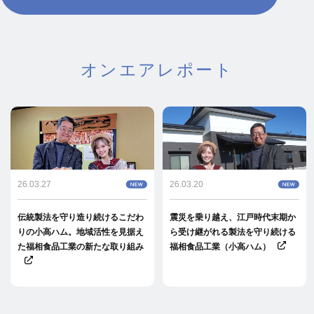
オンエアレポート
26.03.27
26.03.20
伝統製法を守り造り続けるこだわ
震災を乗り越え、江戸時代末期か
りの小高ハム。地域活性を見据え
ら受け継がれる製法を守り続ける
た福相食品工業の新たな取り組み
福相食品工業（小高ハム）