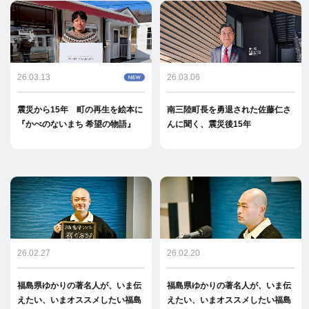
26.03.13
26.03.06
震災から15年 町の再生を絵本に
南三陸町長を勇退された佐藤仁さ
『かべのないまち 希望の物語』
んに聞く、震災後15年
26.02.27
26.02.20
福島県ゆかりの著名人が、いま伝
福島県ゆかりの著名人が、いま伝
えたい、いまオススメしたい福島
えたい、いまオススメしたい福島