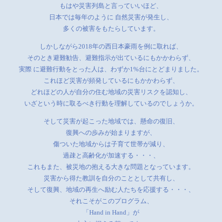
もはや災害列島と言っていいほど、
日本では毎年のように 自然災害が発生し、
多くの被害をもたらしています。
しかしながら2018年の西日本豪雨を例に取れば、
そのとき避難勧告、避難指示が出ているにもかかわらず、
実際 に避難行動をとった人は、わずか1%台にとどまりました。
これほど災害が頻発しているにもかかわらず、
どれほどの人が自分の住む地域の災害リスクを認知し、
いざという時に取るべき行動を理解しているのでしょうか。
そして災害が起こった地域では、懸命の復旧、
復興への歩みが始まりますが、
傷ついた地域からは子育て世帯が減り、
過疎と高齢化が加速する・・・、
これもまた、被災地の抱える大きな問題となっています。
災害から得た教訓を自分のこととして共有し、
そして復興、地域の再生へ励む人たちを応援する・・・、
それこそがこのプログラム、
「Hand in Hand」が