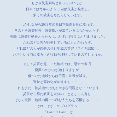
もはや災害列島と言っていいほど、
日本では毎年のように 自然災害が発生し、
多くの被害をもたらしています。
しかしながら2018年の西日本豪雨を例に取れば、
そのとき避難勧告、避難指示が出ているにもかかわらず、
実際 に避難行動をとった人は、わずか1%台にとどまりました。
これほど災害が頻発しているにもかかわらず、
どれほどの人が自分の住む地域の災害リスクを認知し、
いざという時に取るべき行動を理解しているのでしょうか。
そして災害が起こった地域では、懸命の復旧、
復興への歩みが始まりますが、
傷ついた地域からは子育て世帯が減り、
過疎と高齢化が加速する・・・、
これもまた、被災地の抱える大きな問題となっています。
災害から得た教訓を自分のこととして共有し、
そして復興、地域の再生へ励む人たちを応援する・・・、
それこそがこのプログラム、
「Hand in Hand」が