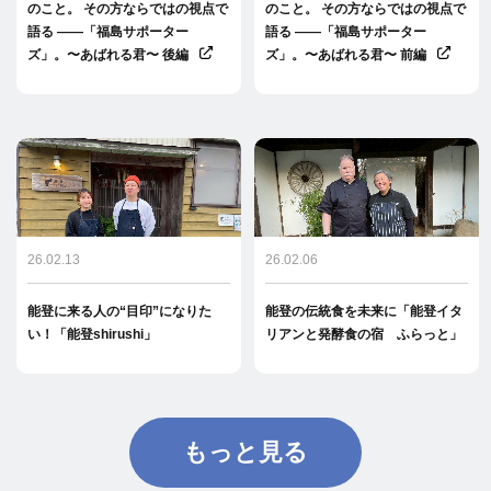
のこと。 その方ならではの視点で
のこと。 その方ならではの視点で
語る ――「福島サポーター
語る ――「福島サポーター
ズ」。〜あばれる君〜 後編
ズ」。〜あばれる君〜 前編
26.02.13
26.02.06
能登に来る人の“目印”になりた
能登の伝統食を未来に「能登イタ
い！「能登shirushi」
リアンと発酵食の宿 ふらっと」
もっと見る