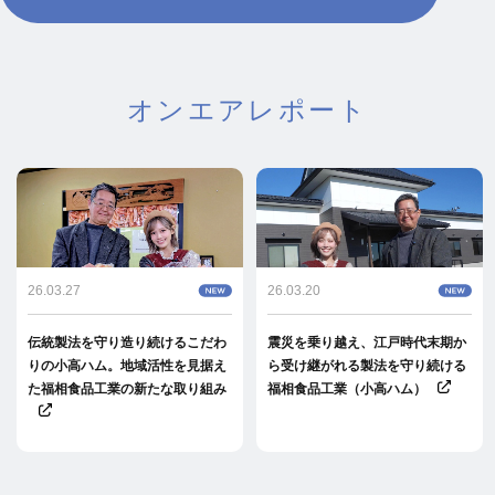
オンエアレポート
26.03.27
26.03.20
伝統製法を守り造り続けるこだわ
震災を乗り越え、江戸時代末期か
りの小高ハム。地域活性を見据え
ら受け継がれる製法を守り続ける
た福相食品工業の新たな取り組み
福相食品工業（小高ハム）