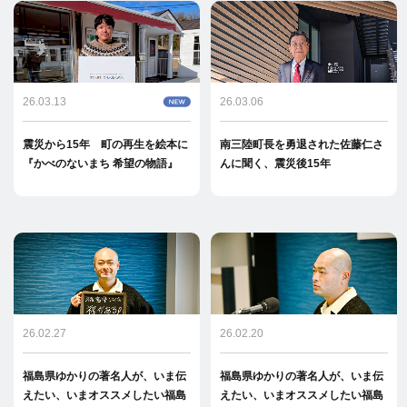
26.03.13
26.03.06
震災から15年 町の再生を絵本に
南三陸町長を勇退された佐藤仁さ
『かべのないまち 希望の物語』
んに聞く、震災後15年
26.02.27
26.02.20
福島県ゆかりの著名人が、いま伝
福島県ゆかりの著名人が、いま伝
えたい、いまオススメしたい福島
えたい、いまオススメしたい福島