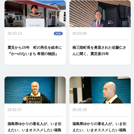
26.03.13
26.03.06
震災から15年 町の再生を絵本に
南三陸町長を勇退された佐藤仁さ
『かべのないまち 希望の物語』
んに聞く、震災後15年
26.02.27
26.02.20
福島県ゆかりの著名人が、いま伝
福島県ゆかりの著名人が、いま伝
えたい、いまオススメしたい福島
えたい、いまオススメしたい福島