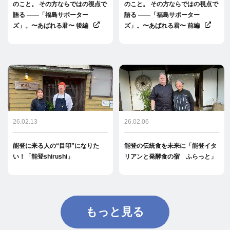
のこと。 その方ならではの視点で
のこと。 その方ならではの視点で
語る ――「福島サポーター
語る ――「福島サポーター
ズ」。〜あばれる君〜 後編
ズ」。〜あばれる君〜 前編
26.02.13
26.02.06
能登に来る人の“目印”になりた
能登の伝統食を未来に「能登イタ
い！「能登shirushi」
リアンと発酵食の宿 ふらっと」
もっと見る