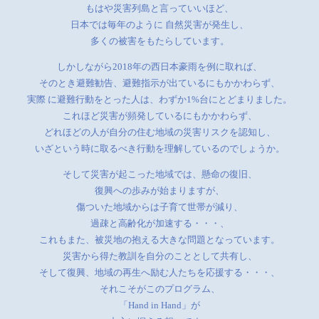
もはや災害列島と言っていいほど、
日本では毎年のように 自然災害が発生し、
多くの被害をもたらしています。
しかしながら2018年の西日本豪雨を例に取れば、
そのとき避難勧告、避難指示が出ているにもかかわらず、
実際 に避難行動をとった人は、わずか1%台にとどまりました。
これほど災害が頻発しているにもかかわらず、
どれほどの人が自分の住む地域の災害リスクを認知し、
いざという時に取るべき行動を理解しているのでしょうか。
そして災害が起こった地域では、懸命の復旧、
復興への歩みが始まりますが、
傷ついた地域からは子育て世帯が減り、
過疎と高齢化が加速する・・・、
これもまた、被災地の抱える大きな問題となっています。
災害から得た教訓を自分のこととして共有し、
そして復興、地域の再生へ励む人たちを応援する・・・、
それこそがこのプログラム、
「Hand in Hand」が