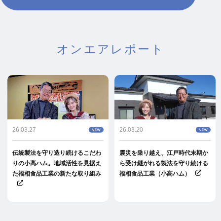
オンエアレポート
26.03.27
26.03.20
伝統製法を守り造り続けるこだわ
震災を乗り越え、江戸時代末期か
りの小高ハム。地域活性を見据え
ら受け継がれる製法を守り続ける
た福相食品工業の新たな取り組み
福相食品工業（小高ハム）