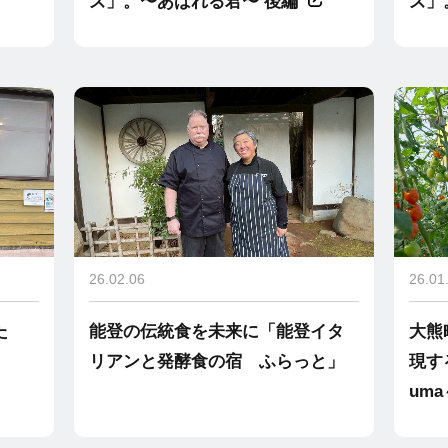
ズ」。〜あばれる君〜 後編
ズ」
26.02.06
26.01
た
能登の伝統食を未来に「能登イタ
大熊
リアンと発酵食の宿 ふらっと」
現する
uma