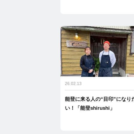
26.02.13
能登に来る人の“目印”になり
い！「能登shirushi」