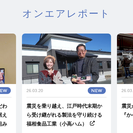
オンエアレポート
26.03.20
26.03
だわ
震災を乗り越え、江戸時代末期か
震災
据え
ら受け継がれる製法を守り続ける
『か
組み
福相食品工業（小高ハム）