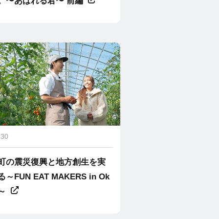
。〜あばれる君〜 前編
.30
町の震災復興と地方創生を実
～FUN EAT MAKERS in Ok
～