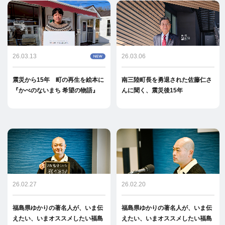
26.03.13
26.03.06
震災から15年 町の再生を絵本に
南三陸町長を勇退された佐藤仁さ
『かべのないまち 希望の物語』
んに聞く、震災後15年
26.02.27
26.02.20
福島県ゆかりの著名人が、いま伝
福島県ゆかりの著名人が、いま伝
えたい、いまオススメしたい福島
えたい、いまオススメしたい福島