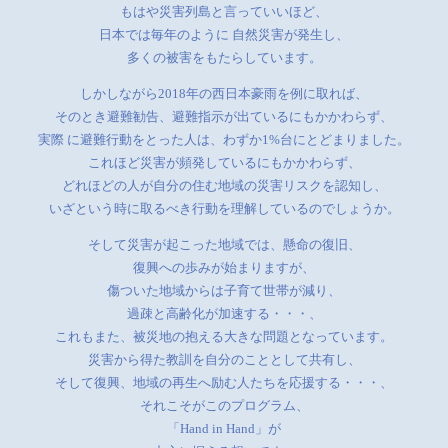
もはや災害列島と言っていいほど、
日本では毎年のように 自然災害が発生し、
多くの被害をもたらしています。
しかしながら2018年の西日本豪雨を例に取れば、
そのとき避難勧告、避難指示が出ているにもかかわらず、
実際 に避難行動をとった人は、わずか1%台にとどまりました。
これほど災害が頻発しているにもかかわらず、
どれほどの人が自分の住む地域の災害リスクを認知し、
いざという時に取るべき行動を理解しているのでしょうか。
そして災害が起こった地域では、懸命の復旧、
復興への歩みが始まりますが、
傷ついた地域からは子育て世帯が減り、
過疎と高齢化が加速する・・・、
これもまた、被災地の抱える大きな問題となっています。
災害から得た教訓を自分のこととして共有し、
そして復興、地域の再生へ励む人たちを応援する・・・、
それこそがこのプログラム、
「Hand in Hand」が