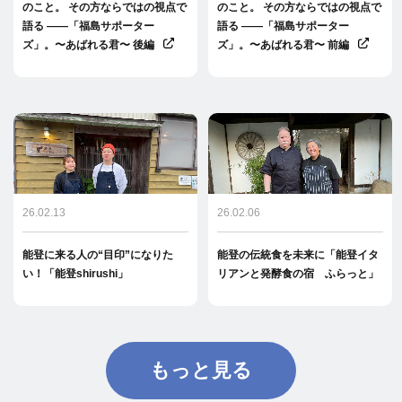
のこと。 その方ならではの視点で
のこと。 その方ならではの視点で
語る ――「福島サポーター
語る ――「福島サポーター
ズ」。〜あばれる君〜 後編
ズ」。〜あばれる君〜 前編
26.02.13
26.02.06
能登に来る人の“目印”になりた
能登の伝統食を未来に「能登イタ
い！「能登shirushi」
リアンと発酵食の宿 ふらっと」
もっと見る