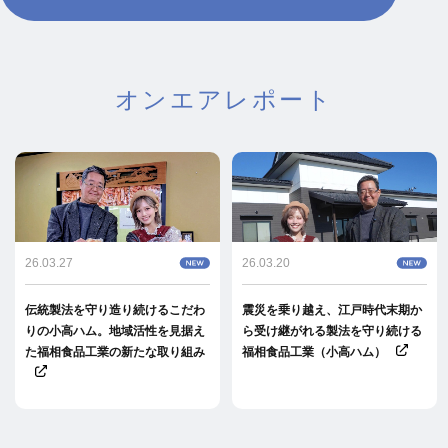
オンエアレポート
26.03.27
26.03.20
伝統製法を守り造り続けるこだわ
震災を乗り越え、江戸時代末期か
りの小高ハム。地域活性を見据え
ら受け継がれる製法を守り続ける
た福相食品工業の新たな取り組み
福相食品工業（小高ハム）