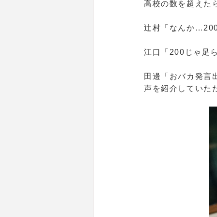
高校の数を超えた
辻村
「なんか…20
江口
「200じゃ足
田邊
「おバカ発言
声を紹介していた