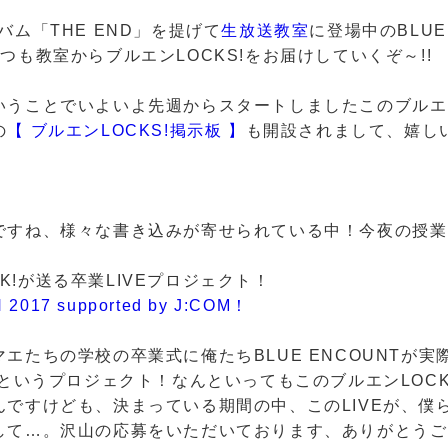
バム「THE END」を提げて
生放送教室
に登場中のBLUE 
つも教室からブルエンLOCKS!をお届けしていくぞ～!!
いうことでいよいよ先週からスタートしましたこのブルエン
の
【 ブルエンLOCKS!掲示板 】
も開設されまして、嬉し
ですね、様々な書き込みが寄せられている中！今夜の授業
OCK!が送る卒業LIVEプロジェクト！
2017 supported by J:COM！
エたちの学校の卒業式に俺たちBLUE ENCOUNTが
うというプロジェクト！なんといってもこのブルエンLOCK
んですけども、決まっている期間の中、このLIVEが、僕
して…。沢山の応募をいただいております、ありがとうご