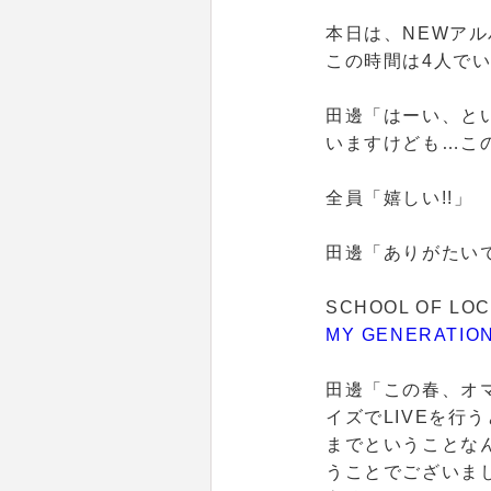
本日は、NEWアル
この時間は4人でい
田邊
「はーい、と
いますけども…こ
全員
「嬉しい!!」
田邊
「ありがたい
SCHOOL OF L
MY GENERATION 
田邊
「この春、オマ
イズでLIVEを行
までということな
うことでございま