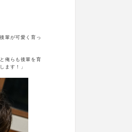
後輩が可愛く育っ
と俺らも後輩を育
します！」