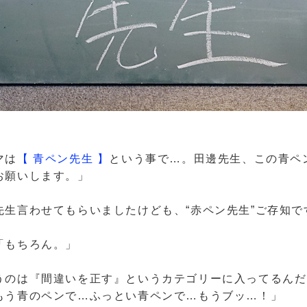
マは
【 青ペン先生 】
という事で…。田邊先生、この青ペ
お願いします。」
先生言わせてもらいましたけども、
“赤ペン先生”
ご存知で
「もちろん。」
うのは
『間違いを正す』
というカテゴリーに入ってるんだ
もう青のペンで…ふっとい青ペンで…もうブッ…！」