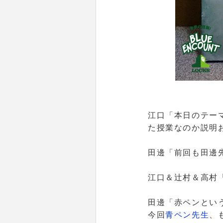
江口
「本日のテー
た授業なのか説明
田邊
「前回も田邊
江口＆辻村＆高村
田邊
「
赤ペン
とい
今回
青ペン先生
、