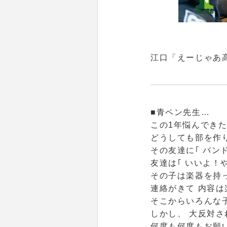
江口
「えーじゃあ
■青ペン先生…
この1年悩んでき
どうしても部を作
その友達に｢ バン
友達は｢ いいよ！
その子は楽器を持
連絡がきて 内容
そこからいろんな
しかし、 大反対
何度も何度もお願