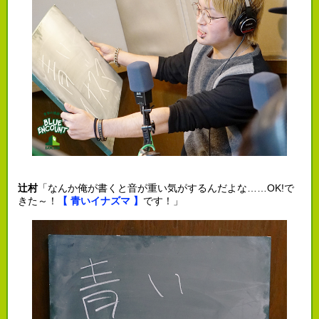
辻村
「なんか俺が書くと音が重い気がするんだよな……OK!で
きた～！
【 青いイナズマ 】
です！」