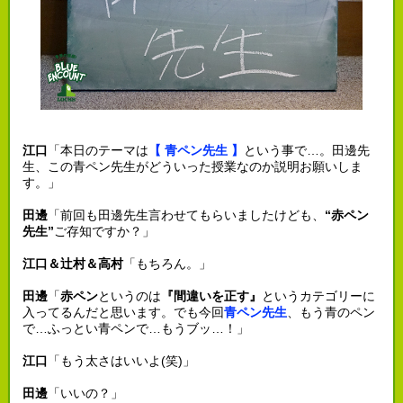
江口
「本日のテーマは
【 青ペン先生 】
という事で…。田邊先
生、この青ペン先生がどういった授業なのか説明お願いしま
す。」
田邊
「前回も田邊先生言わせてもらいましたけども、
“赤ペン
先生”
ご存知ですか？」
江口＆辻村＆高村
「もちろん。」
田邊
「
赤ペン
というのは
『間違いを正す』
というカテゴリーに
入ってるんだと思います。でも今回
青ペン先生
、もう青のペン
で…ふっとい青ペンで…もうブッ…！」
江口
「もう太さはいいよ(笑)」
田邊
「いいの？」