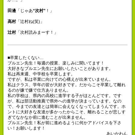
田邊
「じゃあ
“次村”
！」
高村
「辻村ね(笑)」
辻村
「次村読みまーす！」
■卒業したくない…
ブルエン先生！毎週の授業、楽しみに聞いてます！
大好きなブルエン先生にお願いしたいことがあります。
私は再来週、中学校を卒業します。
ですが、私は卒業に向けての心構えが出来ていません。
私はクラス、学年の皆が大好きです。だからこそ卒業して離れ
るのが嫌で嫌で仕方ありません。
私の学校は、県内の高校に進学する子がほとんどです。です
が、私は部活動推薦で県外への進学が決まっています。なの
で、今までの友達とは簡単に会えなくなってしまうんです。ホ
ントに大好きな友達が多かったからこそ、離れることが悲しす
ぎてなかなか前に進むことが出来ません。
ブルエン先生！私が前に進めるように何かアドバイスを下さ
い！お願いします！
あいかわん