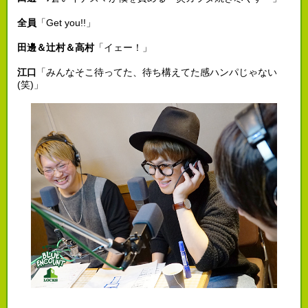
全員
「Get you!!」
田邊＆辻村＆高村
「イェー！」
江口
「みんなそこ待ってた、待ち構えてた感ハンパじゃない
(笑)」