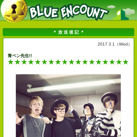
＊ 放 送 後 記 ＊
2017.3.1（Wed）
青ペン先生!!