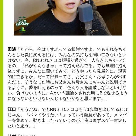
田邊
「だから、今はくすぶってる状態ですよ。でもそれをちゃ
んとした炎に変えるには、みんなの気持ちを聞いてみないとい
けない。今、RN われメロは頑張り過ぎて一人歩きしちゃって
るの。『私がやんなきゃ』って抱え込んでる。でも無理に抱え
込まずに、みんなに聞いてみて、どうやったら発展的に、現実
的にできるか。だって部費ってさ、お父さん・お母さんが出す
んだよ。そうなった時にお父さんお母さんにちゃんと説明でき
るように。夢を叶えるのって、色んな人を論破しないといけな
い。負けないように、Aという議論をされた時にBで返せるよう
にならないといけないんじゃないかなと思います。」
江口
「そうだね。でもRN われメロはもう1歩動き出してるわけ
じゃん。『バンドやりたい！』っていう熱意があって、メンバ
ーを集めて。動き出したっていうのが、俺はまずスゲー肯定し
たいと思う。」