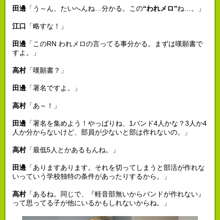
田邊
「う～ん、たいへんね…分かる。この
“われメロ”
ね…。」
江口
「略すな！」
田邊
「このRN われメロの言ってる事分かる。まずは嘆願書で
すよ。」
高村
「嘆願書？」
田邊
「署名ですよ。」
高村
「あ～！」
田邊
「署名を集めよう！やっぱりね、1バンド4人かな？3人か4
人か分からないけど、部員が少ないと部は作れないの。」
高村
「最低5人とかあるもんね。」
田邊
「ありますあります。それを切ってしまうと部活が作れな
いっていう学校独特の条件があったりするから。」
高村
「あるね。同じで、『軽音部無いからバンドが作れない』
って思ってる子が他にいるかもしれないからね。」