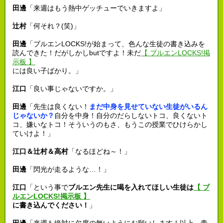
田邊
「来週はもう熱中ゲッチューでいきますよ」
辻村
「何それ？(笑)」
田邊
「ブルエンLOCKS!が始まって、色んな生徒の書き込みを
読んできた！だがしかしbutですよ！未だ
【 ブルエンLOCKS!掲
示板 】
には良い子ばかり。」
江口
「良い事じゃないですか。」
田邊
「先生は良くない！
まだ中身を見せていない生徒がいるん
じゃないか？
自分を中身！自分のだらしないトコ、良くないト
コ、嫌いなトコ！そういうのもさ、もうこの授業でひけらかし
ていけよ！」
江口＆辻村＆高村
「なるほどね～！」
田邊
「閃光が走るような…！」
江口
「という事で
ブルエン先生に喝を入れてほしい生徒は
【 ブ
ルエンLOCKS!掲示板 】
に書き込んでください！
」
田邊
「来週も絶対に欠席の無いようにお願いします！以上、青