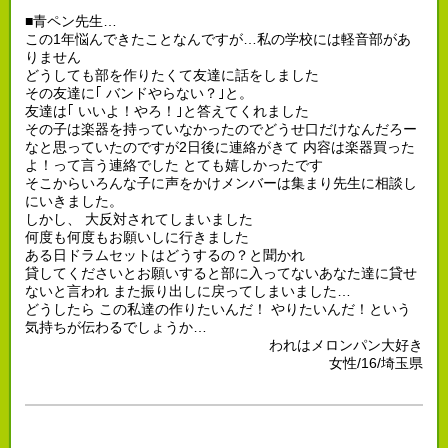
■青ペン先生…
この1年悩んできたことなんですが…私の学校には軽音部があ
りません
どうしても部を作りたくて友達に話をしました
その友達に｢ バンドやらない？｣と。
友達は｢ いいよ！やろ！｣と答えてくれました
その子は楽器を持っていなかったのでどうせ口だけなんだろー
なと思っていたのですが2日後に連絡がきて 内容は楽器買った
よ！って言う連絡でした とても嬉しかったです
そこからいろんな子に声をかけメンバーは集まり先生に相談し
にいきました。
しかし、 大反対されてしまいました
何度も何度もお願いしに行きました
ある日ドラムセットはどうするの？と聞かれ
貸してくださいとお願いすると部に入ってないあなた達に貸せ
ないと言われ また振り出しに戻ってしまいました…
どうしたら この私達の作りたいんだ！ やりたいんだ！という
気持ちが伝わるでしょうか…
われはメロンパン大好き
女性/16/埼玉県