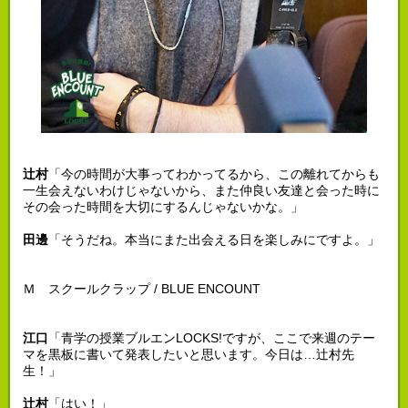
辻村
「今の時間が大事ってわかってるから、この離れてからも
一生会えないわけじゃないから、また仲良い友達と会った時に
その会った時間を大切にするんじゃないかな。」
田邊
「そうだね。本当にまた出会える日を楽しみにですよ。」
Ｍ スクールクラップ / BLUE ENCOUNT
江口
「青学の授業ブルエンLOCKS!ですが、ここで来週のテー
マを黒板に書いて発表したいと思います。今日は…辻村先
生！」
辻村
「はい！」