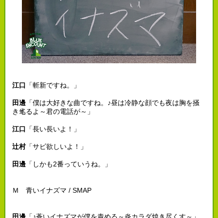
江口
「斬新ですね。」
田邊
「僕は大好きな曲ですね。♪昼は冷静な顔でも夜は胸を掻
き毟るよ～君の電話が～」
江口
「長い長いよ！」
辻村
「サビ欲しいよ！」
田邊
「しかも2番っていうね。」
Ｍ 青いイナズマ / SMAP
田邊
「♪蒼いイナズマが僕を責める～炎カラダ焼き尽くす～」