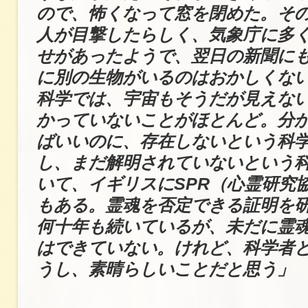
ので、怖くなって窓を閉めた。そ
人が目撃したらしく、気象庁に多
せがあったようで、翌日の新聞に
に別の生物がいるのはおかしくな
科学では、宇宙もそうだが見えな
かっていないことがほとんど。分
ばいいのに、存在しないという科
し、まだ解明されていないという
いて、イギリスにSPR（心霊研究
もある。霊魂を否定できる証明を
何十年も続いているが、未だに霊
はできていない。けれど、科学者
うし、素晴らしいことだと思う」