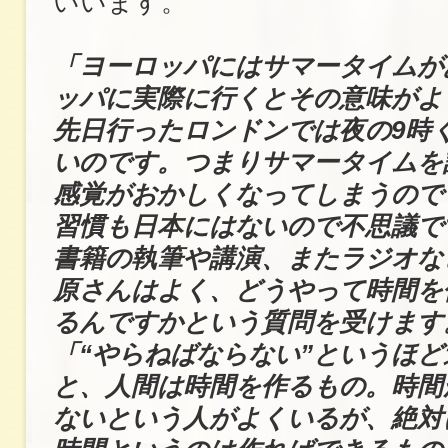
いいます。
「ヨーロッパにはサマータイムが
ッパに実際に行くとその意味がよ
先日行ったロンドンでは夜の9時
いのです。つまりサマータイムを
感覚がおかしくなってしまうので
習慣も日本にはないので不思議で
書籍の執筆や講演、またラジオな
原さんはよく、どうやって時間を
るんですかという質問を受けます
「“やらねばならない”というほ
と、人間は時間を作るもの。時間
ないという人がよくいるが、絶対