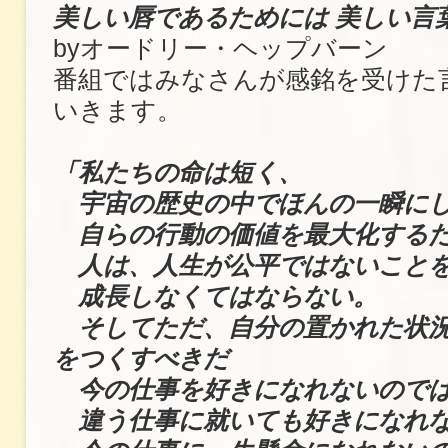
美しい唇であるためには 美しい言
byオードリー・ヘップバーン
番組ではみなさんが感銘を受けた
いきます。
「私たちの命は短く、
宇宙の歴史の中でほんの一瞬にし
自らの行動の価値を最大化するた
人は、人生が公平ではないことを
成長しなくてはならない。
そしてただ、自分の置かれた状況
をつくすべきだ
今の仕事を好きになれないので
違う仕事に就いても好きになれ