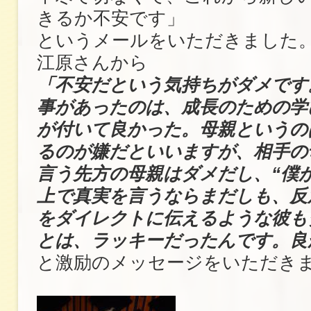
きるか不安です」
というメールをいただきました
江原さんから
「不安だという気持ちがダメです
事があったのは、成長のための学
が付いて良かった。母親というの
るのが嫌だといいますが、相手の
言う先方の母親はダメだし、“僕
上で真実を言うならまだしも、反
をダイレクトに伝えるような彼も
とは、ラッキーだったんです。良
と激励のメッセージをいただき