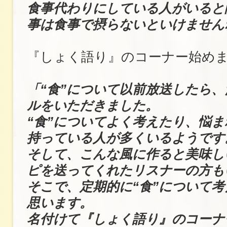
食事代わりにしている人がいると
事は食事で摂らないといけません
『しょく語り』のコーナー始め
「“食”について以前放送したら
ルをいただきました。
“食”についてよく考えたり、悩
持っている人が多くいるようです
そして、こんな風に作ると美味し
ピを送ってくれたリスナーの方も
そこで、定期的に“食”について
思います。
名付けて『しょく語り』のコーナ