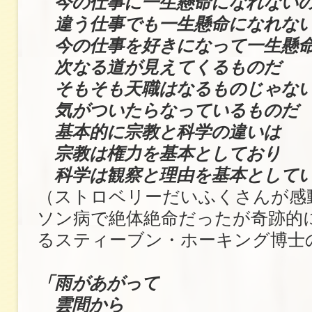
今の仕事に一生懸命になれない
違う仕事でも一生懸命になれな
今の仕事を好きになって一生懸命
次なる道が見えてくるものだ
そもそも天職はなるものじゃな
気がついたらなっているものだ
基本的に宗教と科学の違いは
宗教は権力を基本としており
科学は観察と理由を基本として
（ストロベリーだいふくさんが感
ソン病で絶体絶命だったが奇跡的
るスティーブン・ホーキング博士
「雨があがって
雲間から