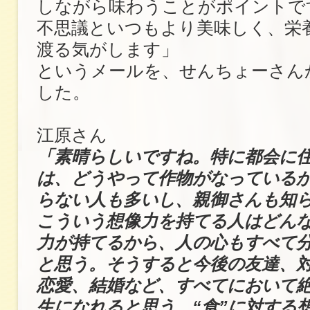
しながら味わうことがポイントで
不思議といつもより美味しく、栄
渡る気がします」
というメールを、せんちょーさん
した。
江原さん
「素晴らしいですね。特に都会に
は、どうやって作物がなっている
らない人も多いし、親御さんも知
こういう想像力を持てる人はどん
力が持てるから、人の心もすべて
と思う。そうすると今後の友達、
恋愛、結婚など、すべてにおいて
生になれると思う。“食”に対する