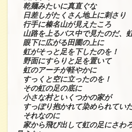
乾麺みたいに真直ぐな
日差しがたくさん地上に刺さり
行手に榛名山が見えたころ
山路を上るバス中で見たのだ、
眼下に広がる田圃の上に
虹がそっと足を下したのを！
野面にすらりと足を置いて
虹のアーチが軽やかに
すっくと空に立ったのを！
その虹の足の底に
小さな村といくつかの家が
すっぽり抱かれて染められてい
それなのに
家から飛び出して虹の足にさわろ