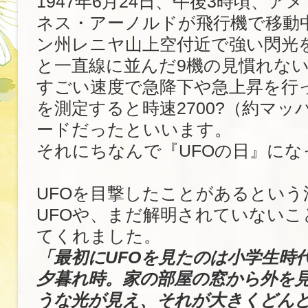
1947年6月24日、午後3時頃、ア
ネス・アーノルドが飛行機で移動
ン州レニヤ山上空付近で強い閃光
と一直線に並んだ9機の見慣れな
すごい速度で急降下や急上昇を行
を測定すると時速2700?（約マッ
ードだったといいます。
それにちなんで『UFOの日』にな
UFOを目撃したことがあるという
UFOや、まだ解明されていないこ
てくれました。
「最初にUFOを見たのは小学生時
夕暮れ時。家の部屋の窓から外を
うな光が見え、それが大きくどん