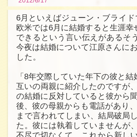
2012/6/17
6月といえばジューン・ブライド
欧米では6月に結婚すると生涯幸
できるという言い伝えがあるそ
今夜は結婚について江原さんに
した。
「8年交際していた年下の彼と結
互いの両親に紹介したのですが
の結婚に反対していると彼から
後、彼の母親からも電話があり
まで言われてしまい、結局破局
た。彼には執着していませんが
不尽で切なくて、これから新し