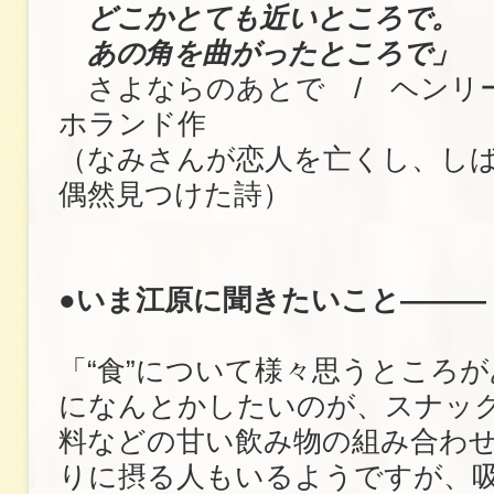
どこかとても近いところで。
あの角を曲がったところで」
さよならのあとで / ヘンリ
ホランド作
（なみさんが恋人を亡くし、し
偶然見つけた詩）
●いま江原に聞きたいこと―――
「“食”について様々思うところ
になんとかしたいのが、スナッ
料などの甘い飲み物の組み合わ
りに摂る人もいるようですが、