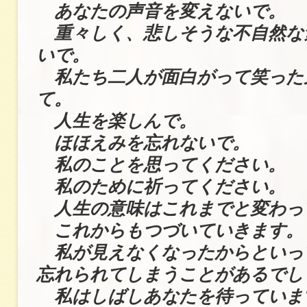
あなたの声音を変えないで。
重々しく、悲しそうな不自然な
いで。
私たち二人が面白がって笑った
て。
人生を楽しんで。
ほほえみを忘れないで。
私のことを思ってください。
私のために祈ってください。
人生の意味はこれまでと変わっ
これからもつづいていきます。
私が見えなくなったからといっ
忘れられてしまうことがあるでし
私はしばしあなたを待っていま