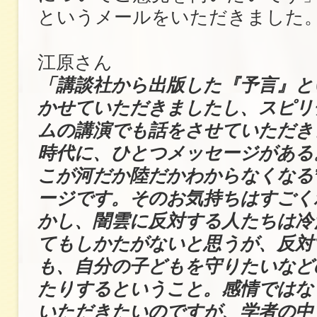
というメールをいただきました
江原さん
「講談社から出版した『予言』と
かせていただきましたし、スピリ
ムの講演でも話をさせていただき
時代に、ひとつメッセージがある
こが河だか陸だかわからなくなる
ージです。そのお気持ちはすごく
かし、闇雲に反対する人たちは冷
てもしかたがないと思うが、反対
も、自分の子どもを守りたいなど
たりするということ。感情ではな
いただきたいのですが、学者の中