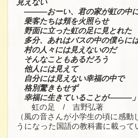
見えない
―――おーい、君の家が虹の中に
乗客たちは頬を火照らせ
野面に立った虹の足に見とれた
多分、あれはバスの中の僕らに
村の人々には見えないのだ
そんなこともあるだろう
他人には見えて
自分には見えない幸福の中で
格別驚きもせず
幸福に生きていることが―――
虹の足 / 吉野弘著
（風の音さんが小学生の頃に感動
うになった国語の教科書に載って