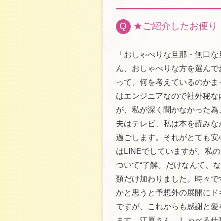
Q
★ご紹介したお便り
「おしゃべりな旦那・無口な
ん、おしゃべりな方を選んで
って、何を考えているのかま
はエンジニアなので社外秘な
が、私が深く聞かなかった為
夫はテレビ、私は本を読みな
過ごします。それがとても安
はLINEでしていますが、
ついて“了解。だけなんて、
類だけ加わりました。時々で
かと思うと予想外の展開にド
ですが、これからも感謝と愛
ます。江原さん、しゃべる仕