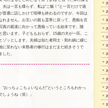
2
。夫は一言も喋らず、私は“ご飯！”と一言だけで過
2
が普通に話しかけて喧嘩も終わるのですが、今回は
なれません。お互いの親も霊界に戻って、愚痴を言
2
写真の親達に向かって愚痴っている始末です。随
2
と思います。子どももおらず、15歳の犬が一匹。こ
2
とゾッとします。夫婦は似た者同士・割れ鍋に綴じ
2
地に至れない未熟者の修行はまだまだ続きそうで
ました。
2
2
2
2
。“おっちょこちょいなんだ”というところもわかっ
2
でしょうね（笑）」
2
2