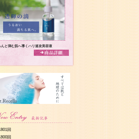
るんと弾む肌へ導くハリ速攻美容液
801回
800回