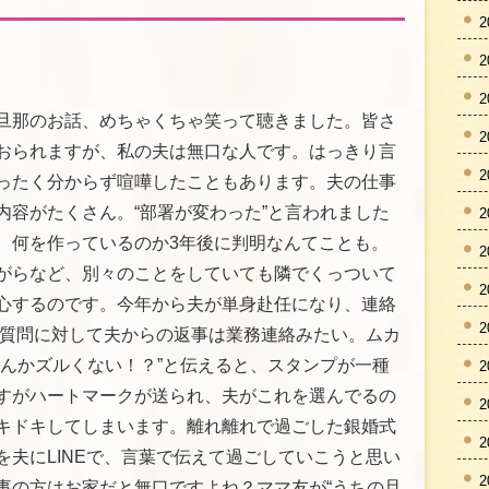
2
2
2
旦那のお話、めちゃくちゃ笑って聴きました。皆さ
2
おられますが、私の夫は無口な人です。はっきり言
2
ったく分からず喧嘩したこともあります。夫の仕事
内容がたくさん。“部署が変わった”と言われました
2
、何を作っているのか3年後に判明なんてことも。
2
がらなど、別々のことをしていても隣でくっついて
2
心するのです。今年から夫が単身赴任になり、連絡
2
私の質問に対して夫からの返事は業務連絡みたい。ムカ
なんかズルくない！？”と伝えると、スタンプが一種
2
すがハートマークが送られ、夫がこれを選んでるの
2
キドキしてしまいます。離れ離れで過ごした銀婚式
2
を夫にLINEで、言葉で伝えて過ごしていこうと思い
2
事の方はお家だと無口ですよね？ママ友が“うちの旦