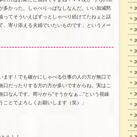
が多かった。しゃべりっぱなしなんだ。いい加減黙
2
諭ってそういえばずっとしゃべり続けてたねぇと話
2
て、寄り添える夫婦でいたいものです」というメー
2
2
2
2
2
います！でも確かにしゃべる仕事の人の方が無口で
2
無口だったりする方の方が多いですからね。実はこ
無口なんです。周りから“そうかなぁ…”という視線
2
うことでよろしくお願いします（笑）」
2
2
2
でとう！！ ―――
2