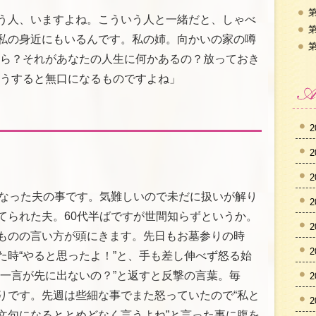
第
う人、いますよね。こういう人と一緒だと、しゃべ
第
私の身近にもいるんです。私の姉。向かいの家の噂
第
から？それがあなたの人生に何かあるの？放っておき
そうすると無口になるものですよね」
2
2
2
になった夫の事です。気難しいので未だに扱いが解り
2
てられた夫。60代半ばですが世間知らずというか。
2
ものの言い方が頭にきます。先日もお墓参りの時
2
た時“やると思ったよ！”と、手も差し伸べず怒る始
の一言が先に出ないの？”と返すと反撃の言葉。毎
2
りです。先週は些細な事でまた怒っていたので“私と
2
文句になるととめどなく言うよね”と言った事に腹を