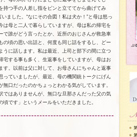
を持つ手の人差し指をピンと立ててから曲げてみ
と言いました。“なにその合図！私は犬か！”と母は怒っ
今は母と二人で暮らしていますが、母は私の帰宅を
ーで誰がどう言ったとか、近所のおじさんが救急車
もの頃の思い出話と、何度も同じ話をするし、どー
ぷ
ように話します。私は最近、上司と部下の間に立つ
帰宅する事も多く、生返事をしていますが、母はお
ます。以前は父に対して、お母さんにちゃんと返事
思っていましたが、最近、母の機関銃トークにげん
が無口だったのかちょっとわかる気がしています。
訳ではありませんが、無口な旦那さんだった父の気
の頃です」というメールをいただきました。
第
第