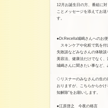
12月お誕生日の方、番組に
ことメッセージを添えてお送
す。
●Dr.Recella城嶋さんへ
スキンケアや化粧で気を付
失敗談などみなさんの体験談
美容法、健康法だけでなく、
城嶋さんに聞きたい事など、
◇リスナーのみなさんの生の
おりますが、こちらからかける
知解除”をお願いします。
●江原啓之 今夜の格言