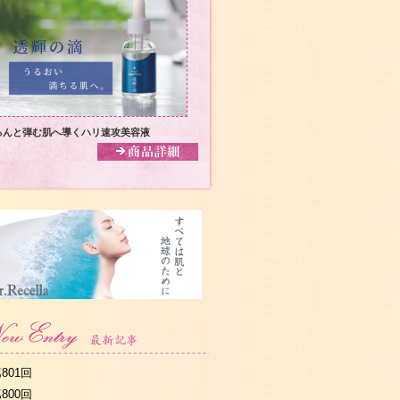
るんと弾む肌へ導くハリ速攻美容液
801回
800回