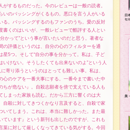
人がするものだった。今のレビューは一般の読者。
らいのバッシングがくるもの。悪口を言う人がいる
日
セ
いる。バッシングするのもファンのうち。愛の反対
度書くのはいいが、一般レビューで酷評する人とい
を分かって”という事が言いたいのだと思う。著者な
間の評価というのは、自分の心のフィルターを通
は星5つ。そして“自分の事を分かって。私は、子ど
はいけない。そうしたくても出来ないのよ”という人
人に寄り添うというのはとっても難しい事。私は、
の心のケアを一番大事にする。一番今まで書いた中
のちが危ない』。自殺志願者を傍で支えている人も
てしまった家族も読む。だから三方に響くのは大
美
、自殺に対してきつくかなり言及すると、自殺で家
ついてしまう。これは、本当に難しかった。また最
いています』という新刊も出したのですが、これも
言葉に対して厳しくなってきている気がする。今回