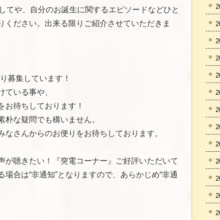
2
対してや、自分のお誕生に関するエピソードなどひと
りください。出来る限りご紹介させていただきま
2
2
2
2
のお便り募集しています！
けている事や、
2
をお待ちしております！
2
素朴な疑問でも構いません。
2
みなさんからのお便りをお待ちしております。
2
声が聴きたい！『突電コーナー』ご好評いただいて
2
場合は“非通知”となりますので、あらかじめ“非通
2
2
2