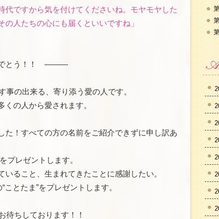
第
時代ですから気を付けてくださいね。モヤモヤした
第
その人たちの心にも届くといいですね」
第
めでとう！！ ―――
2
かす事の出来る、寄り添う愛の人です。
多くの人から愛されます。
2
2
した！すべての方の名前をご紹介できずに申し訳あ
2
2
ま”をプレゼントします。
ていること、生まれてきたことに感謝したい。
2
の“ことたま”をプレゼントします。
2
2
をお待ちしております！！