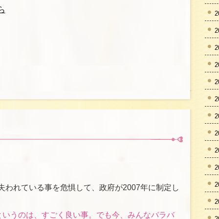
ら
2
2
2
2
2
2
2
2
2
2
2
失われている事を危惧して、政府が2007年に制定し
2
るというのは、すごく良い事。でも今、みんなバラバ
2