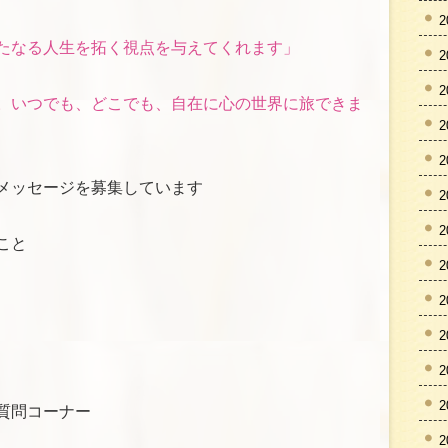
2
たなる人生を拓く視点を与えてくれます」
2
2
。いつでも、どこでも、自在に心の世界に旅できま
2
2
メッセージを募集しています
2
2
こと
2
2
2
2
2
への質問コーナー
2