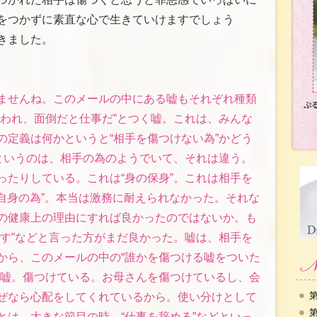
をつかずに素直な心で生きていけますでしょう
きました。
ませんね。このメールの中にある嘘もそれぞれ種類
ぷ
誘われ、面倒だと仕事だ”とつく嘘。これは、みんな
の定義は何かというと“相手を傷つけない為”かどう
”というのは、相手の為のようでいて、それは違う。
ったりしている。これは“身の保身”。これは相手を
分自身の為”。本当は激務に耐えられなかった。それな
の健康上の理由にすれば良かったのではないか。も
です”などと言った方がまだ良かった。嘘は、相手を
から、このメールの中の“誰かを傷つける嘘をついた
は嘘。傷つけている。お母さんを傷つけているし、会
第
ぜなら心配をしてくれているから。使い分けとして
第
とは、大きな節目の時。“仕事を辞める”などといっ