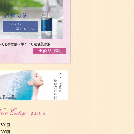
るんと弾む肌へ導くハリ速攻美容液
801回
800回