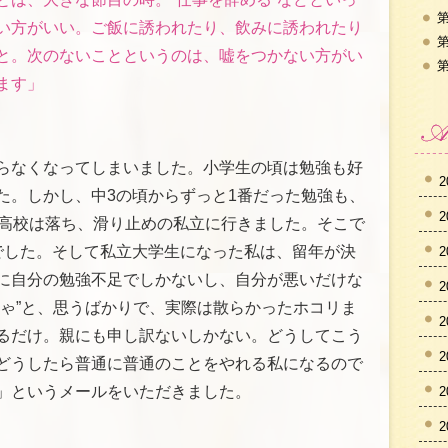
第
い方がいい。ご飯に誘われたり、飲みに誘われたり
第
と。次のないことというのは、嘘をつかない方がい
第
ます」
らなくなってしまいました。小学生の頃は勉強も好
2
た。しかし、中3の頃からずっと1番だった勉強も、
2
の高校は落ち、滑り止めの私立に行きました。そこで
でした。そして私立大学生になった私は、留年が決
2
に自分の勉強不足でしかないし、自分が悪いだけな
2
きゃ”と、思うばかりで、実際は散らかったホコリま
2
るだけ。親にも申し訳ないしかない。どうしてこう
2
どうしたら普通に普通のことをやれる私になるので
」というメールをいただきました。
2
2