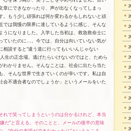
2
文章にできなかったり、声が出なくなってしまっ
す。もう少し頑張れば何か変わるかもしれないと頑
2
近では我慢の限界に達しているように感じ、そんな
2
ようになりました。入学した当初は、救急救命士に
2
っていたのに…。今では、自分は向いていない気が
2
に相談すると“違う道に行ってもいいんじゃない
が人生の正念場。逃げたらいけないのではと、ためら
2
がわかりません。そんなことは、社会に出たら当た
2
も、そんな世界で生きていくのが辛いです。私は自
2
社会不適合者なのでしょうか」というメールをいた
2
2
2
それで笑ってしまうというのは分かるけれど、本当
2
“嫌だ”と言える。そのことと、メールの後半の意味
2
な。“自分の表現ができなかったり”というところ