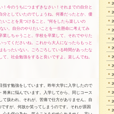
2
い！今のうちにつまずきなさい！それまでの自分と
2
自分としていたのでしょうね。何番だったとか、優
たいことを見つけること。“何をしたら楽しいの
2
らない。自分のやりたいことを一生懸命に考えてみ
2
卒業しちゃうこと。学校を卒業して、それでやりた
2
いってくださいね。これから大人になったらもっと
2
はもったいない。ごろごろしている時間があったな
して、社会勉強をすると良いですよ。楽しんでね。
2
2
2
2
目指す勉強をしています。昨年大学に入学したので
・将来に悩んでいます。入学してから、同じコース
2
して扱われ、それが、苦痛で仕方がありません。自
2
いのですが、何故か笑ってしまうのです。それが原因
2
、心を保つ為か、笑うことをやめられません。言い