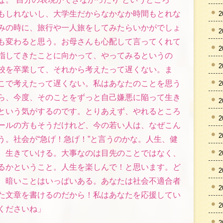
もしれないし、大学生だからなかなか時間もとれな
2
みの時に、旅行や一人旅をしてみたらいかがでしょ
2
も変わると思う。お母さんも心配して言ってくれて
2
指してきたことに向かって、やってみるというの
2
校を卒業して、それから考えたって遅くない。ま
こで考えたって遅くない。私はあなたのことを思う
2
ら、今度、そのことをずっと自己嫌悪に陥って生き
2
という気がするのです。とりあえず、やれるところ
2
ールの方もそうだけれど、今の若い人は、なぜこん
2
う。社会が“急げ！急げ！”と言うのかな。人生、健
、生きていける。大事なのは目先のことではなく、
2
るかということ。人生を楽しんで！と思います。ど
2
、暗いことはいっぱいある。あなたは社会不適合者
2
た文章を書けるのだから！私はあなたを応援してい
2
くださいね」
2