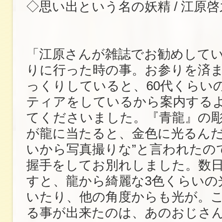
◇思い出という名の妖精 / 江原啓
「江原さんが雑誌でお勧めして
りに行った時の事。お参りを済
っくりしていると、60代くらい
ティアをしているから案内するよ
てくださいました。『青龍』の彫
が龍に当たると、金色に光るん
いから写真撮りな”と言われたの
握手をしてお別れしました。数
すと、龍から綺麗な3色くらいの
いたり、他の角度からも光が。
る事が出来たのは、あのおじさ