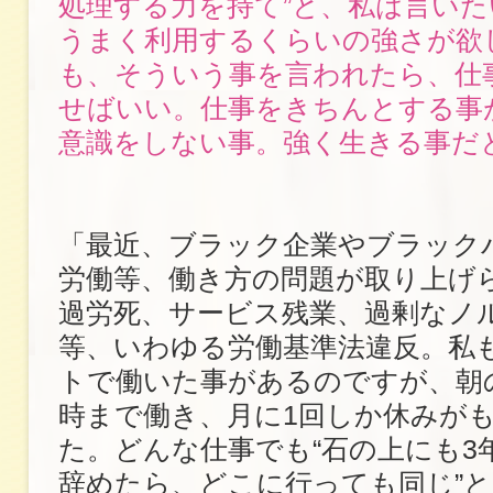
処理する力を持て”と、私は言い
うまく利用するくらいの強さが欲
も、そういう事を言われたら、仕
せばいい。仕事をきちんとする事
意識をしない事。強く生きる事だ
「最近、ブラック企業やブラック
労働等、働き方の問題が取り上げ
過労死、サービス残業、過剰なノ
等、いわゆる労働基準法違反。私
トで働いた事があるのですが、朝の
時まで働き、月に1回しか休みが
た。どんな仕事でも“石の上にも3年
辞めたら、どこに行っても同じ”