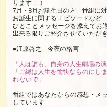
ります！！
7月・8月お誕生日の方、番組に
お誕生に関するエピソードなど
ひとことメッセージを添えてお
出来る限りご紹介させていただ
●江原啓之 今夜の格言
「人は誰も、自身の人生劇場の演
「ご縁は人生を愉快なものにし
れないで」
番組ではあなたからの感想・メ
しています