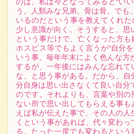
のは、私は今となってみると“いい
う。人類みな兄弟。骨は骨。でも
いるのだという事を教えてくれた
少し意識が向く。そうすると、思
という事だけで、亡くなった方も
ホスピス等でもよく言うが“自分を
いう事。毎年年末によく色んな方
するが、一年後にはみんな忘れて
な、と思う事がある。だから、自
分自身は思い出さなくて良い自分
のです。それよりも、言葉や別の
ない所で思い出してもらえる事も
えば私が伝えた事で、その人の人
くという事があれば、代々変わっ
る。たった一度でも変わるという