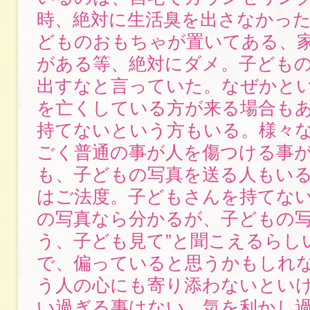
時、絶対に生活臭を出さなかっ
どものおもちゃが置いてある、
がある等、絶対にダメ。子ども
出すなと言っていた。なぜかと
を亡くしている方が来る場合も
持てないという方もいる。様々
ごく普通の事が人を傷つける事
も、子どもの写真を送る人もい
はご法度。子どもさんを持てな
の写真なら分かるが、子どもの写
う、子ども見て”と聞こえるらし
で、偏っていると思うかもしれ
う人の心にも寄り添わないとい
い過ぎる事はない。気を利かし