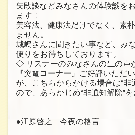
失敗談などみなさんの体験談を
ます！
美容法、健康法だけでなく、素
ません。
城嶋さんに聞きたい事など、み
便りをお待ちしております。
◇ リスナーのみなさんの生の声
『突電コーナー』ご好評いただ
が、こちらからかける場合は“非
ので、あらかじめ“非通知解除”
●江原啓之 今夜の格言