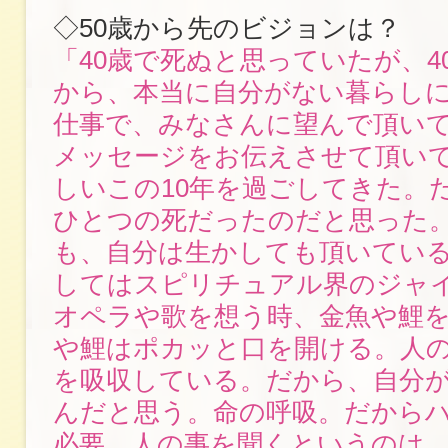
◇50歳から先のビジョンは？
「40歳で死ぬと思っていたが、4
から、本当に自分がない暮らし
仕事で、みなさんに望んで頂い
メッセージをお伝えさせて頂い
しいこの10年を過ごしてきた。
ひとつの死だったのだと思った
も、自分は生かしても頂いてい
してはスピリチュアル界のジャ
オペラや歌を想う時、金魚や鯉
や鯉はポカッと口を開ける。人
を吸収している。だから、自分
んだと思う。命の呼吸。だから
必要。人の事を聞くというのは