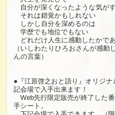
自分が深くなったような気がす
それは錯覚かもしれない
しかし自分を深めるのは
学歴でも地位でもない
どれだけ人生に感動したかで
（いしわたりひろおさんが感動
んの言葉）
●『江原啓之おと語り』オリジナ
記会場で入手出来ます！
Web先行限定販売が終了した
手シート。
下記会場で入手できます。（限