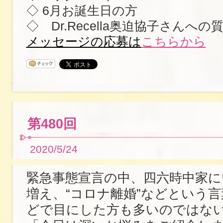
◇ 6月お誕生日の方
◇ Dr.Recella奥迫協子さんへ
メッセージの応募は
こちらから
第480回
2020/5/24
緊急事態宣言の中、四六時中家
増え、“コロナ離婚”などという
どで目にした方も多いのではな