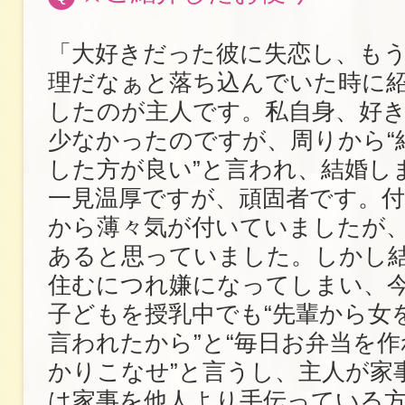
「大好きだった彼に失恋し、も
理だなぁと落ち込んでいた時に
したのが主人です。私自身、好
少なかったのですが、周りから“
した方が良い”と言われ、結婚し
一見温厚ですが、頑固者です。
から薄々気が付いていましたが
あると思っていました。しかし
住むにつれ嫌になってしまい、
子どもを授乳中でも“先輩から女
言われたから”と“毎日お弁当を
かりこなせ”と言うし、主人が家
は家事を他人より手伝っている方