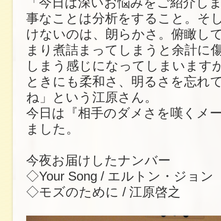
「今日は深いお悩みをご紹介し
事なことは分析をすること。そ
けないのは、朗らかさ。俯瞰し
まり煮詰まってしまうと余計に
しまう感じになってしまいます
ときにも柔和さ、明るさを忘れ
ね」という江原さん。
今日は『相手のダメさを嘆くメ
ました。
今夜お届けしたナンバー
◇Your Song / エルトン・ジョン
◇モズのために / 江原啓之