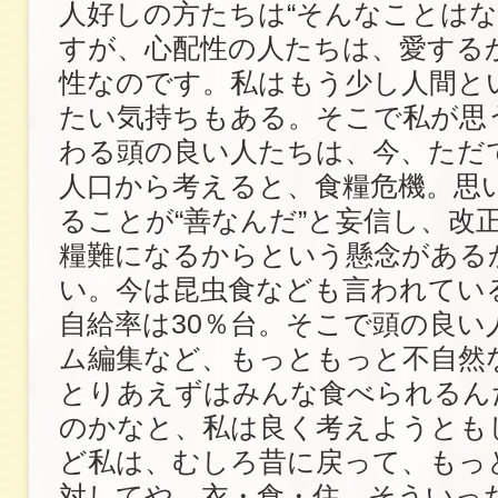
人好しの方たちは“そんなことはな
すが、心配性の人たちは、愛する
性なのです。私はもう少し人間と
たい気持ちもある。そこで私が思
わる頭の良い人たちは、今、ただ
人口から考えると、食糧危機。思
ることが“善なんだ”と妄信し、改
糧難になるからという懸念がある
い。今は昆虫食なども言われてい
自給率は30％台。そこで頭の良い
ム編集など、もっともっと不自然
とりあえずはみんな食べられるん
のかなと、私は良く考えようとも
ど私は、むしろ昔に戻って、もっ
対してや、衣・食・住、そういっ