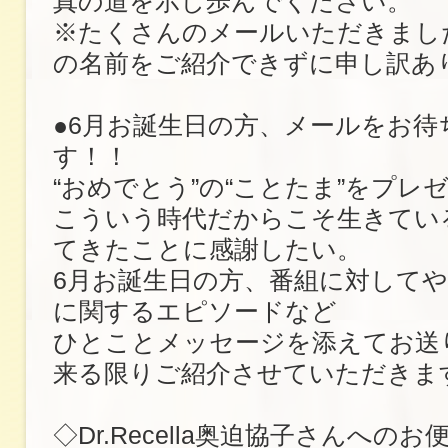
真の道を示し歩んでください。
※たくさんのメールいただきまし
の名前をご紹介できずに申し訳あ
●6月お誕生日の方、メールをお待
す！！
“おめでとう”の“ことたま”をプレ
こういう時代だからこそ生きてい
てきたことに感謝したい。
6月お誕生日の方、番組に対して
に関するエピソードなど
ひとことメッセージを添えてお送
来る限りご紹介させていただきま
◇Dr.Recella奥迫協子さんへの