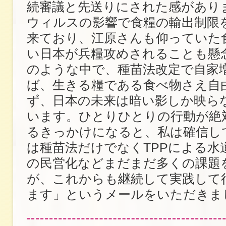
続審議と先送りにされた感があり
ウィルスの影響で食糧の輸出制限
来ており、江原さんも仰っていた
い日本が兵糧攻めされることも懸
のような中で、種苗法改定で自家
ば、生きる糧である食べ物さえ自
ず、日本の未来は暗い影しか映ら
います。ひとりひとりの行動が絶
るきっかけになると、私は確信し
は種苗法だけでなくTPPによる水
の民営化などまだまだ多くの課題
が、これからも継続して実践して
ます」というメールをいただきま