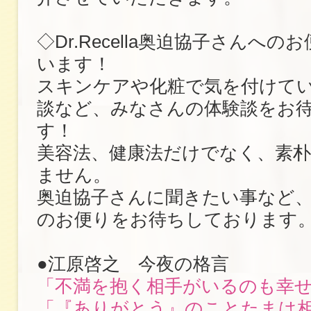
◇Dr.Recella奥迫協子さんへ
います！
スキンケアや化粧で気を付けて
談など、みなさんの体験談をお
す！
美容法、健康法だけでなく、素
ません。
奥迫協子さんに聞きたい事など
のお便りをお待ちしております
●江原啓之 今夜の格言
「不満を抱く相手がいるのも幸
「『ありがとう』のことたまは