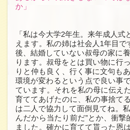
か」
「私は今大学2年生。来年成人式
えます。私の姉は社会人1年目で
後、結婚していない叔母の家に
ります。叔母をとは買い物に行
りと仲も良く、行く事に文句も
環境が変わるという点で良い事
ています。それを私の母に伝えた
育ててあげたのに、私の事捨てる
は二人で協力して面倒見てね。
んだから当たり前だ”とか、衝撃
ました。確かに育てて貰った恩