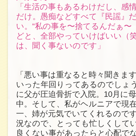
「生活の事もあるわけだし、感
だけ。愚痴などすべて『民謡』
い。“私の事を〜捨てるんだぁ〜
どと、全部やっていけばいい（
は、聞く事ないのです」
「悪い事は重なると時々聞きま
いった年回りってあるのでしょう
に父が圧迫骨折で入院。10月に
中。そして、私がヘルニアで現
一、姉が元気でいてくれるので
況なので、とっても忙しくして
良くない事があったらと心配で