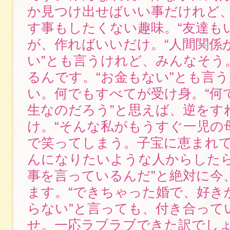
か見つけ出せばいい事だけれど
す事もしたくない趣味。“友達も
が、作ればいいだけ。“人間関係
い”とも言うけれど、みんなそう
るんです。“お金もない”とも言
い。何でもすべてが受け身。“何
生なのだろう”と思えば、逆をす
け。“そんな私がもうすぐ一児の
で笑ってしまう。子宝に恵まれ
んになりたいような人からしたら
事を言っているんだ”と絶対に今
ます。“できちゃった婚で、好き
らない”と言っても、付き合って
せ。一応ラブラブできた訳でし