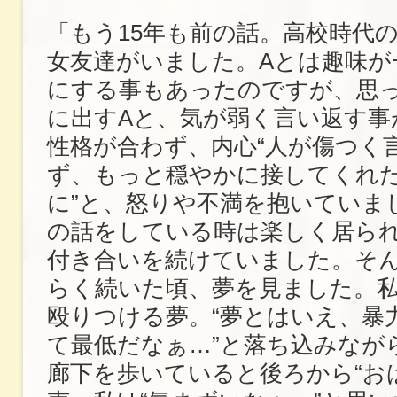
「もう15年も前の話。高校時代
女友達がいました。Aとは趣味が
にする事もあったのですが、思
に出すAと、気が弱く言い返す事
性格が合わず、内心“人が傷つく
ず、もっと穏やかに接してくれ
に”と、怒りや不満を抱いていま
の話をしている時は楽しく居ら
付き合いを続けていました。そ
らく続いた頃、夢を見ました。私
殴りつける夢。“夢とはいえ、暴
て最低だなぁ…”と落ち込みなが
廊下を歩いていると後ろから“お