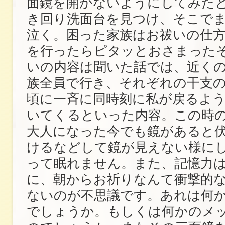
面鏡を開かないようにしてみた
き回り洗面台を見つけ、そこで
泣く。困った家族はお祓いの仕
を行ったらピタッとおさまった
いの内容は聞いた話では、近く
族全員で行き、それぞれの干支
頃に一斉に同時刻に私が戻るよ
いてくるといった内容。この時
大人になった今でも鏡があると
けるなどして鏡が見えない様に
って眠れません。また、記憶力
に、朝からお祈りなんて衝撃的
ないのが不思議です。あれは何
でしょうか。もしくは何かのメ