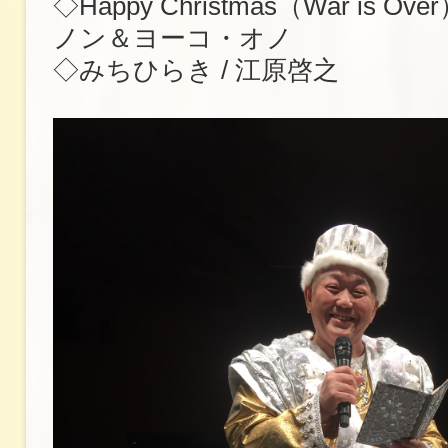
◇Happy Christmas（War is O
ノン＆ヨーコ・オノ
◇みちひらき / 江原啓之