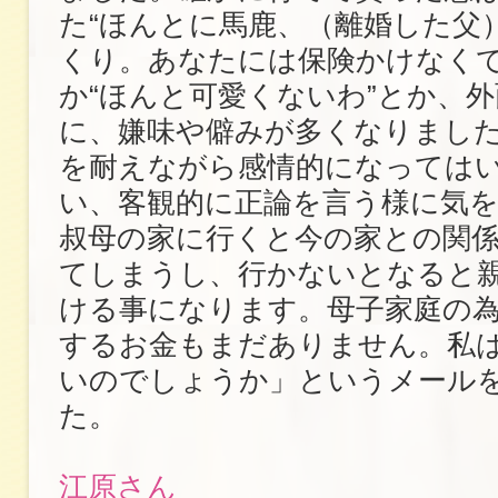
た“ほんとに馬鹿、（離婚した父
くり。あなたには保険かけなくて
か“ほんと可愛くないわ”とか、
に、嫌味や僻みが多くなりまし
を耐えながら感情的になっては
い、客観的に正論を言う様に気
叔母の家に行くと今の家との関
てしまうし、行かないとなると
ける事になります。母子家庭の
するお金もまだありません。私
いのでしょうか」というメール
た。
江原さん