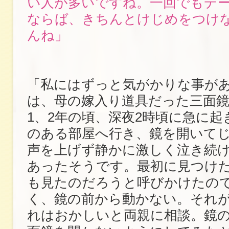
い人が多いですね。一回でもデ
ならば、きちんとけじめをつけ
んね」
「私にはずっと気がかりな事が
は、母の嫁入り道具だった三面鏡
1、2年の頃、深夜2時頃に急に起
のある部屋へ行き、鏡を開いて
声を上げず静かに激しく泣き続
あったそうです。最初に見つけ
も見たのだろうと呼びかけたの
く、鏡の前から動かない。それ
れはおかしいと両親に相談。鏡