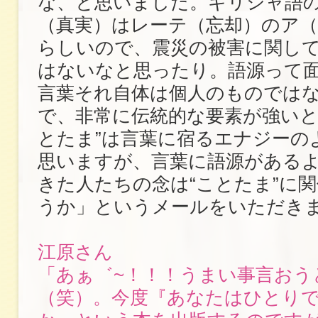
な、と思いました。ギリシャ語
（真実）はレーテ（忘却）のア（
らしいので、震災の被害に関し
はないなと思ったり。語源って
言葉それ自体は個人のものでは
で、非常に伝統的な要素が強いと
とたま”は言葉に宿るエナジーの
思いますが、言葉に語源がある
きた人たちの念は“ことたま”に
うか」というメールをいただき
江原さん
「あぁ゛~！！！うまい事言おう
（笑）。今度『あなたはひとり