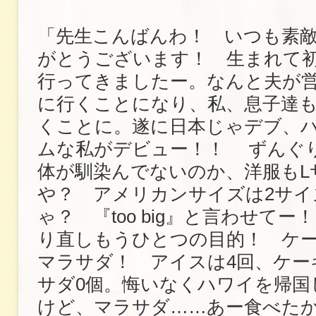
「先生こんばんわ！ いつも素
がとうございます！ 生まれて
行ってきましたー。なんと夫が
に行くことになり、私、息子達
くことに。遂に日本じゃデブ、
ムな私がデビュー！！ ずんぐ
体が馴染んでないのか、洋服もL
や？ アメリカンサイズは2サイ
ゃ？ 『too big』と言わせて
り直しもうひとつの目的！ ケ
マラサダ！ アイスは4回、ケー
サダ0個。悔いなくハワイを帰国
けど、マラサダ……あー食べた